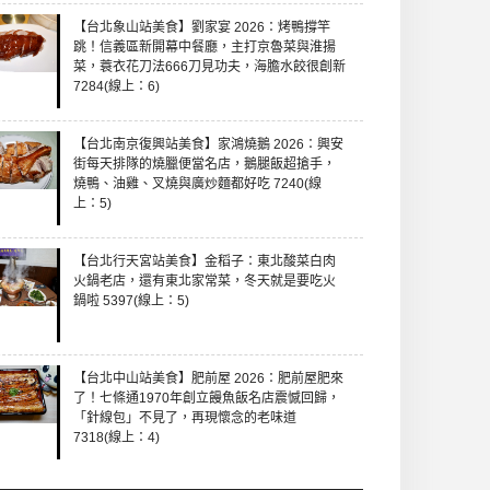
【台北象山站美食】劉家宴 2026：烤鴨撐竿
跳！信義區新開幕中餐廳，主打京魯菜與淮揚
菜，蓑衣花刀法666刀見功夫，海膽水餃很創新
7284(線上：6)
【台北南京復興站美食】家鴻燒鵝 2026：興安
街每天排隊的燒臘便當名店，鵝腿飯超搶手，
燒鴨、油雞、叉燒與廣炒麵都好吃 7240(線
上：5)
【台北行天宮站美食】金稻子：東北酸菜白肉
火鍋老店，還有東北家常菜，冬天就是要吃火
鍋啦 5397(線上：5)
【台北中山站美食】肥前屋 2026：肥前屋肥來
了！七條通1970年創立饅魚飯名店震憾回歸，
「針線包」不見了，再現懷念的老味道
7318(線上：4)