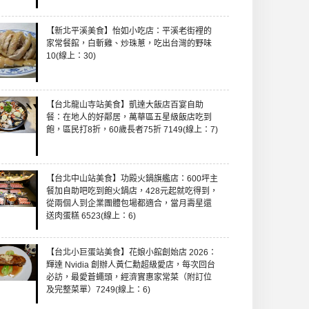
【新北平溪美食】怡如小吃店：平溪老街裡的
家常餐館，白斬雞、炒珠蔥，吃出台灣的野味
10(線上：30)
【台北龍山寺站美食】凱達大飯店百宴自助
餐：在地人的好鄰居，萬華區五星級飯店吃到
飽，區民打8折，60歲長者75折 7149(線上：7)
【台北中山站美食】功殿火鍋旗艦店：600坪主
餐加自助吧吃到飽火鍋店，428元起就吃得到，
從兩個人到企業團體包場都適合，當月壽星還
送肉蛋糕 6523(線上：6)
【台北小巨蛋站美食】花娘小館創始店 2026：
輝達 Nvidia 創辦人黃仁勳超級愛店，每次回台
必訪，最愛蒼蠅頭，經濟實惠家常菜（附訂位
及完整菜單）7249(線上：6)