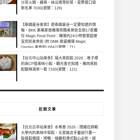
沙茶火鍋、蠔烙、絲瓜烙等好菜，是聚餐口袋
新名單 7030(瀏覽：126)
【泰國曼谷美食】遊泰國曼谷一定要知道的情
報，BKK 素萬那普機場奇蹟美食街全部17家攤
位 Magic Food Point：機場內24小時營業超便
宜庶民美食街 (附 DMK 廊曼機場 Magic
Garden 美食街) 6847(瀏覽：71)
【台北中山站美食】福大蒸餃館 2026：巷子裡
的高CP值美味小館，觀光客也知道，豬肉蒸餃
配酸辣湯來一套 7330(瀏覽：121)
近期文章
【台北古亭站美食】水粵香 2026：隱藏在師範
大學內的美味中菜館，五星飯店手藝卻只要一
般餐館價錢，烤鴨、燒鵝和港式點心必吃，經