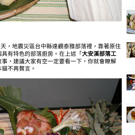
的冬天，地震災區
台中縣達觀
泰雅部落裡，
靠著原住
「
個具有特色的部落廚房。在
上述
大安溪部落工
故事，建議大家有空一定要看一下，你就會瞭解
本貓不再贅言。