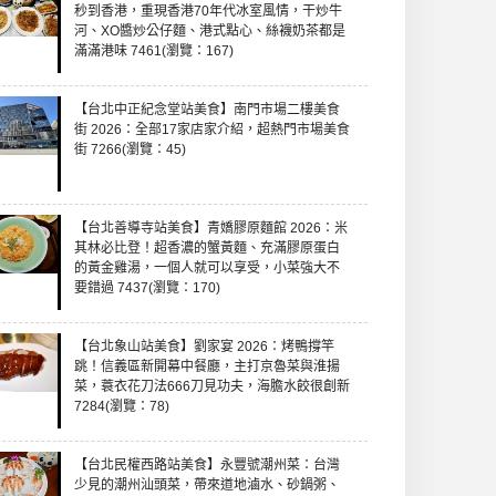
秒到香港，重現香港70年代冰室風情，干炒牛
河、XO醬炒公仔麵、港式點心、絲襪奶茶都是
滿滿港味 7461(瀏覽：167)
【台北中正紀念堂站美食】南門市場二樓美食
街 2026：全部17家店家介紹，超熱門市場美食
街 7266(瀏覽：45)
【台北善導寺站美食】青嬌膠原麵館 2026：米
其林必比登！超香濃的蟹黃麵、充滿膠原蛋白
的黃金雞湯，一個人就可以享受，小菜強大不
要錯過 7437(瀏覽：170)
【台北象山站美食】劉家宴 2026：烤鴨撐竿
跳！信義區新開幕中餐廳，主打京魯菜與淮揚
菜，蓑衣花刀法666刀見功夫，海膽水餃很創新
7284(瀏覽：78)
【台北民權西路站美食】永豐號潮州菜：台灣
少見的潮州汕頭菜，帶來道地滷水、砂鍋粥、