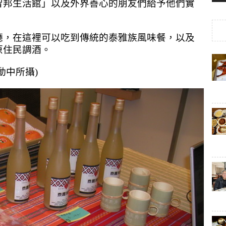
」以
智邦生活館
及外界善心的朋友們給予他們實
廳，在這裡可以吃到傳統的泰雅族風味餐，以及
原住民調酒。
動中所攝)