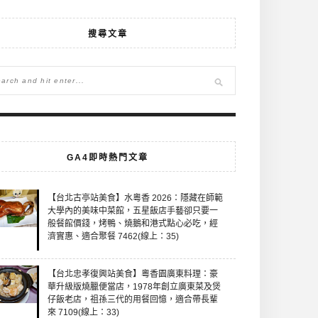
搜尋文章
GA4即時熱門文章
【台北古亭站美食】水粵香 2026：隱藏在師範
大學內的美味中菜館，五星飯店手藝卻只要一
般餐館價錢，烤鴨、燒鵝和港式點心必吃，經
濟實惠、適合聚餐 7462(線上：35)
【台北忠孝復興站美食】粵香園廣東料理：豪
華升級版燒臘便當店，1978年創立廣東菜及煲
仔飯老店，祖孫三代的用餐回憶，適合帶長輩
來 7109(線上：33)