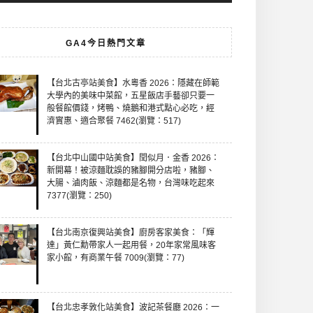
GA4今日熱門文章
【台北古亭站美食】水粵香 2026：隱藏在師範
大學內的美味中菜館，五星飯店手藝卻只要一
般餐館價錢，烤鴨、燒鵝和港式點心必吃，經
濟實惠、適合聚餐 7462(瀏覽：517)
【台北中山國中站美食】閏似月．金香 2026：
新開幕！被涼麵耽誤的豬腳開分店啦，豬腳、
大腸、滷肉飯、涼麵都是名物，台灣味吃起來
7377(瀏覽：250)
【台北南京復興站美食】廚房客家美食：「輝
達」黃仁勳帶家人一起用餐，20年家常風味客
家小館，有商業午餐 7009(瀏覽：77)
【台北忠孝敦化站美食】波記茶餐廳 2026：一