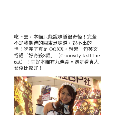
吃下去
，本貓只能說味道很奇怪
！完全
不是我期待的關東煮味道
，
說不出的
怪
！
吃完了真是 OOXX
，想起一句英文
語「好奇殺S貓」
（
Cruiosity kxll the
俗
cat
）
！幸好本貓有九條命。
還是看真人
女僕比較好
！