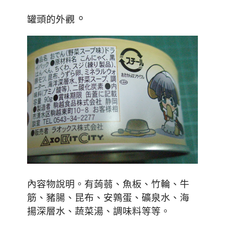
。
罐頭的外觀
。有蒟蒻
、
魚板
、
竹輪
、牛
內容物說明
筋
、
豬腸
、
昆布
、
安鶉蛋
、
礦泉水
、
海
揚深層水
、
蔬菜湯
、
調味料等等
。