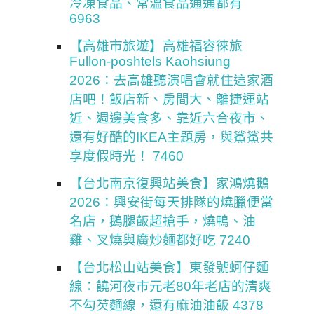
冷凍食品、常溫食品通通都有
6963
【高雄市旅遊】高雄福容徠旅
Fullon-poshtels Kaohsiung
2026：去高雄聽演唱會就住這家酒
店吧！飯店新、房間大、離捷運站
近、週邊美食多、靠近六合夜市、
還有好酷的IKEA主題房，與鯊鯊共
享度假時光！ 7460
【台北南京復興站美食】家鴻燒鵝
2026：興安街每天排隊的燒臘便當
名店，鵝腿飯超搶手，燒鴨、油
雞、叉燒與廣炒麵都好吃 7240
【台北松山站美食】東發號蚵仔麵
線：饒河夜市元老80年老店的清爽
不勾芡麵線，還有麻油油飯 4378