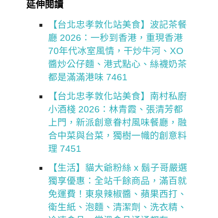
延伸閱讀
【台北忠孝敦化站美食】波記茶餐
廳 2026：一秒到香港，重現香港
70年代冰室風情，干炒牛河、XO
醬炒公仔麵、港式點心、絲襪奶茶
都是滿滿港味 7461
【台北忠孝敦化站美食】南村私廚
小酒棧 2026：林青霞、張清芳都
上門，新派創意眷村風味餐廳，融
合中菜與台菜，獨樹一幟的創意料
理 7451
【生活】貓大爺粉絲 x 鬍子哥嚴選
獨享優惠：全站千餘商品，滿百就
免運費！東泉辣椒醬、蘋果西打、
衛生紙、泡麵、清潔劑、洗衣精、