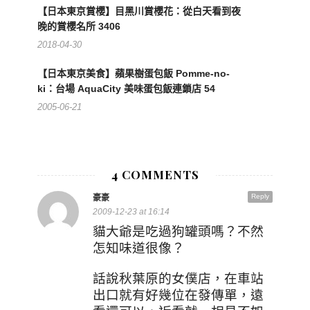
【日本東京賞櫻】目黑川賞櫻花：從白天看到夜
晚的賞櫻名所 3406
2018-04-30
【日本東京美食】蘋果樹蛋包飯 Pomme-no-
ki：台場 AquaCity 美味蛋包飯連鎖店 54
2005-06-21
4 COMMENTS
Reply
豪豪
2009-12-23 at 16:14
貓大爺是吃過狗罐頭嗎？不然
怎知味道很像？
話說秋葉原的女僕店，在車站
出口就有好幾位在發傳單，遠