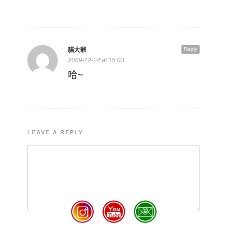
Reply
貓大爺
2009-12-24 at 15:03
哈~
LEAVE A REPLY