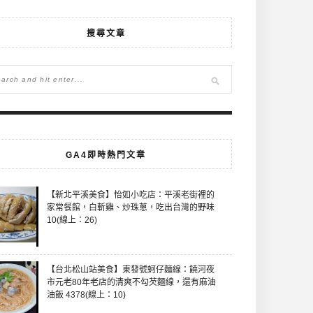
搜尋文章
GA4即時熱門文章
【新北平溪美食】怡如小吃店：平溪老街裡的
家常餐館，白斬雞、炒珠蔥，吃出台灣的野味
10(線上：26)
【台北松山站美食】東發號蚵仔麵線：饒河夜
市元老80年老店的清爽不勾芡麵線，還有麻油
油飯 4378(線上：10)