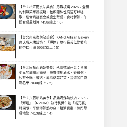
【台北松江南京站美食】男鐵板燒 2026：全預
約制無菜單鐵板燒，包廂隱私性高還可以唱
歌，適合商務宴會或慶生聚餐，食材新鮮，午
間套餐最划算 7458(線上：6)
【台北南京復興站美食】KANG Artisan Bakery
康氏職人烘焙坊：「輝達」執行長黃仁勳愛吃
的杏仁可頌 6953(線上：5)
【台北民權西路站美食】永豐號潮州菜：台灣
少見的潮州汕頭菜，帶來道地滷水、砂鍋粥、
沙茶火鍋、蠔烙、絲瓜烙等好菜，是聚餐口袋
新名單 7030(線上：5)
【台北六張犁站美食】品鱻海鮮熱炒店 2026：
「輝達」（NVIDIA）執行長黃仁勳「兆元宴」
韓國版，平價海鮮熱炒店，經濟實惠，熱門聚
餐地點 7413(線上：4)