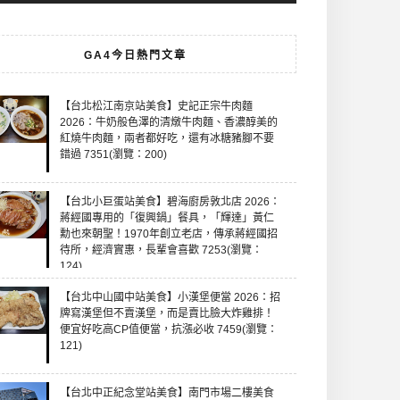
GA4今日熱門文章
【台北松江南京站美食】史記正宗牛肉麵
2026：牛奶般色澤的清燉牛肉麵、香濃醇美的
紅燒牛肉麵，兩者都好吃，還有冰糖豬腳不要
錯過 7351(瀏覽：200)
【台北小巨蛋站美食】碧海廚房敦北店 2026：
蔣經國專用的「復興鍋」餐具，「輝達」黃仁
勳也來朝聖！1970年創立老店，傳承蔣經國招
待所，經濟實惠，長輩會喜歡 7253(瀏覽：
124)
【台北中山國中站美食】小漢堡便當 2026：招
牌寫漢堡但不賣漢堡，而是賣比臉大炸雞排！
便宜好吃高CP值便當，抗漲必收 7459(瀏覽：
121)
【台北中正紀念堂站美食】南門市場二樓美食