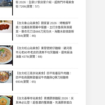
街 2026：全部17家店家介紹，超熱門市場美食
街 7266(瀏覽：57)
【台北象山站美食】劉家宴 2026：烤鴨撐竿
跳！信義區新開幕中餐廳，主打京魯菜與淮揚
菜，蓑衣花刀法666刀見功夫，海膽水餃很創新
7284(瀏覽：46)
【台北松山站美食】東發號蚵仔麵線：饒河夜
市元老80年老店的清爽不勾芡麵線，還有麻油
油飯 4378(瀏覽：68)
【台北松江南京站美食】四平街番茄牛肉麵：
四平街商圈鮮甜番茄牛肉麵與Q彈刀削麵條
6934(瀏覽：65)
【台北善導寺站美食】青嬌膠原麵館 2026：米
其林必比登！超香濃的蟹黃麵、充滿膠原蛋白