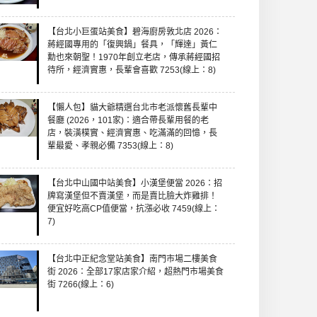
【台北小巨蛋站美食】碧海廚房敦北店 2026：
蔣經國專用的「復興鍋」餐具，「輝達」黃仁
勳也來朝聖！1970年創立老店，傳承蔣經國招
待所，經濟實惠，長輩會喜歡 7253(線上：8)
【懶人包】貓大爺精選台北市老派懷舊長輩中
餐廳 (2026，101家)：適合帶長輩用餐的老
店，裝潢樸實、經濟實惠、吃滿滿的回憶，長
輩最愛、孝親必備 7353(線上：8)
【台北中山國中站美食】小漢堡便當 2026：招
牌寫漢堡但不賣漢堡，而是賣比臉大炸雞排！
便宜好吃高CP值便當，抗漲必收 7459(線上：
7)
【台北中正紀念堂站美食】南門市場二樓美食
街 2026：全部17家店家介紹，超熱門市場美食
街 7266(線上：6)