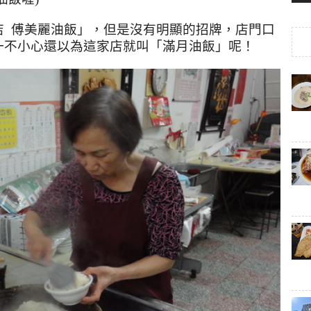
店
傅美麗油飯」，但是沒有明顯的招牌，店門口
一不小心還以為這家店就叫「滿月油飯」呢！