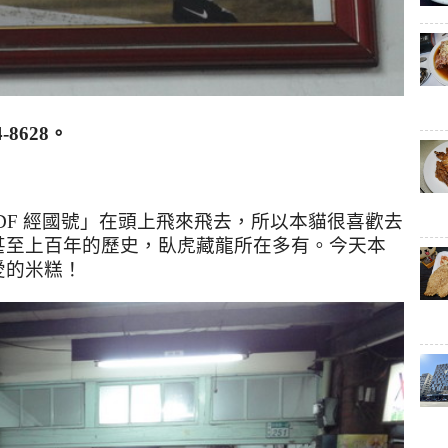
8628。
DF
經國號」在頭上飛來飛去，所以本貓很喜歡去
甚至上百年的歷史，臥虎藏龍所在多有。今天本
愛的米糕！