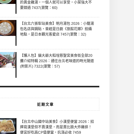
的黃金雞湯，一個人就可以享受，小菜強大不
要錯過 7437(瀏覽：60)
【台北六張犁站美食】明月湯包 2026：小籠湯
包名店與鍋貼，曾經是日劇《旅館花嫁》拍攝
地點，是日本觀光客愛店 7457(瀏覽：32)
【懶人包】貓大爺大稻埕慈聖宮美食街全部20
攤介紹特輯 2026：通往台北老味道的時光隧道
(附影片) 7322(瀏覽：57)
近期文章
【台北中山國中站美食】小漢堡便當 2026：招
牌寫漢堡但不賣漢堡，而是賣比臉大炸雞排！
便宜好吃高CP值便當，抗漲必收 7459