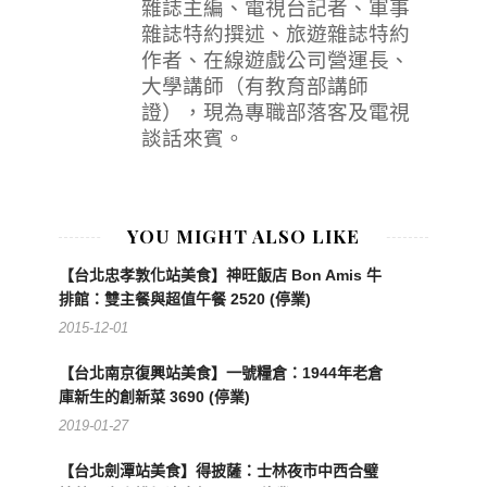
雜誌主編、電視台記者、軍事
雜誌特約撰述、旅遊雜誌特約
作者、在線遊戲公司營運長、
大學講師（有教育部講師
證），現為專職部落客及電視
談話來賓。
YOU MIGHT ALSO LIKE
【台北忠孝敦化站美食】神旺飯店 Bon Amis 牛
排館：雙主餐與超值午餐 2520 (停業)
2015-12-01
【台北南京復興站美食】一號糧倉：1944年老倉
庫新生的創新菜 3690 (停業)
2019-01-27
【台北劍潭站美食】得披薩：士林夜市中西合璧