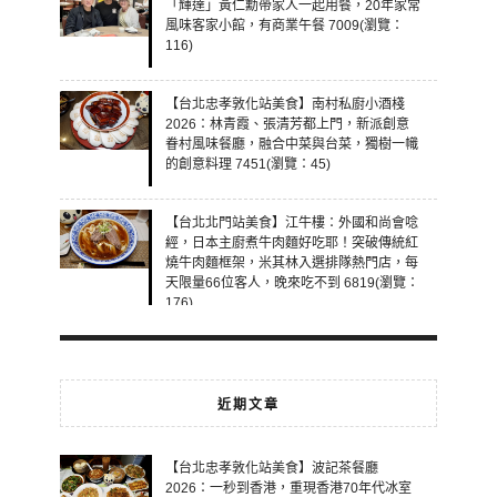
「輝達」黃仁勳帶家人一起用餐，20年家常
風味客家小館，有商業午餐 7009(瀏覽：
116)
【台北忠孝敦化站美食】南村私廚小酒棧
2026：林青霞、張清芳都上門，新派創意
眷村風味餐廳，融合中菜與台菜，獨樹一幟
的創意料理 7451(瀏覽：45)
【台北北門站美食】江牛樓：外國和尚會唸
經，日本主廚煮牛肉麵好吃耶！突破傳統紅
燒牛肉麵框架，米其林入選排隊熱門店，每
天限量66位客人，晚來吃不到 6819(瀏覽：
176)
近期文章
【台北忠孝敦化站美食】波記茶餐廳
2026：一秒到香港，重現香港70年代冰室