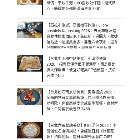
風情，干炒牛河、XO醬炒公仔麵、港式點
心、絲襪奶茶都是滿滿港味 7461
【高雄市旅遊】高雄福容徠旅 Fullon-
poshtels Kaohsiung 2026：去高雄聽演唱
會就住這家酒店吧！飯店新、房間大、離捷
運站近、週邊美食多、靠近六合夜市、還有
好酷的IKEA主題房，與鯊鯊共享度假時
光！ 7460
【台北中山國中站美食】小漢堡便當
2026：招牌寫漢堡但不賣漢堡，而是賣比
臉大炸雞排！便宜好吃高CP值便當，抗漲
必收 7459
【台北松江南京站美食】男鐵板燒 2026：
全預約制無菜單鐵板燒，包廂隱私性高還可
以唱歌，適合商務宴會或慶生聚餐，食材新
鮮，午間套餐最划算 7458
【台北六張犁站美食】明月湯包 2026：小
籠湯包名店與鍋貼，曾經是日劇《旅館花
嫁》拍攝地點，是日本觀光客愛店 7457