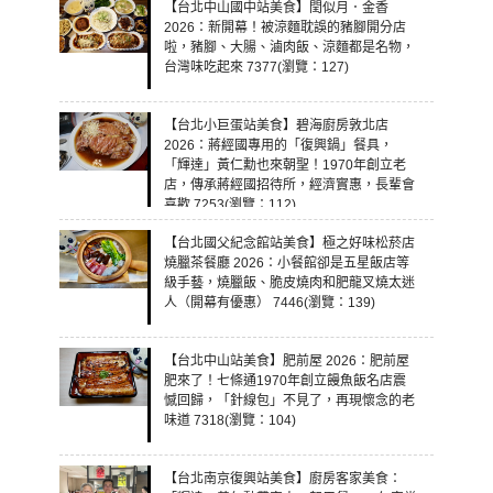
【台北中山國中站美食】閏似月．金香
2026：新開幕！被涼麵耽誤的豬腳開分店
啦，豬腳、大腸、滷肉飯、涼麵都是名物，
台灣味吃起來 7377(瀏覽：127)
【台北小巨蛋站美食】碧海廚房敦北店
2026：蔣經國專用的「復興鍋」餐具，
「輝達」黃仁勳也來朝聖！1970年創立老
店，傳承蔣經國招待所，經濟實惠，長輩會
喜歡 7253(瀏覽：112)
【台北國父紀念館站美食】極之好味松菸店
燒臘茶餐廳 2026：小餐館卻是五星飯店等
級手藝，燒臘飯、脆皮燒肉和肥龍叉燒太迷
人（開幕有優惠） 7446(瀏覽：139)
【台北中山站美食】肥前屋 2026：肥前屋
肥來了！七條通1970年創立饅魚飯名店震
憾回歸，「針線包」不見了，再現懷念的老
味道 7318(瀏覽：104)
【台北南京復興站美食】廚房客家美食：