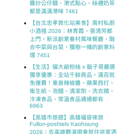
醬炒公仔麵、港式點心、絲襪奶茶
都是滿滿港味 7461
【台北忠孝敦化站美食】南村私廚
小酒棧 2026：林青霞、張清芳都
上門，新派創意眷村風味餐廳，融
合中菜與台菜，獨樹一幟的創意料
理 7451
【生活】貓大爺粉絲 x 鬍子哥嚴選
獨享優惠：全站千餘商品，滿百就
免運費！東泉辣椒醬、蘋果西打、
衛生紙、泡麵、清潔劑、洗衣精、
冷凍食品、常溫食品通通都有
6963
【高雄市旅遊】高雄福容徠旅
Fullon-poshtels Kaohsiung
2026：去高雄聽演唱會就住這家酒