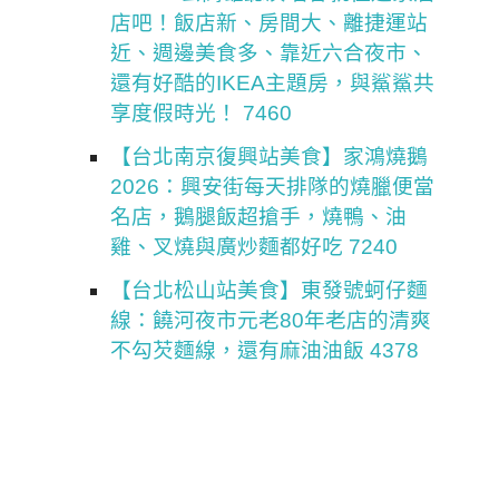
店吧！飯店新、房間大、離捷運站
近、週邊美食多、靠近六合夜市、
還有好酷的IKEA主題房，與鯊鯊共
享度假時光！ 7460
【台北南京復興站美食】家鴻燒鵝
2026：興安街每天排隊的燒臘便當
名店，鵝腿飯超搶手，燒鴨、油
雞、叉燒與廣炒麵都好吃 7240
【台北松山站美食】東發號蚵仔麵
線：饒河夜市元老80年老店的清爽
不勾芡麵線，還有麻油油飯 4378