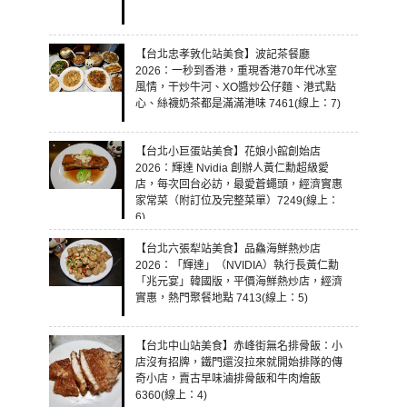
【台北忠孝敦化站美食】波記茶餐廳
2026：一秒到香港，重現香港70年代冰室
風情，干炒牛河、XO醬炒公仔麵、港式點
心、絲襪奶茶都是滿滿港味 7461(線上：7)
【台北小巨蛋站美食】花娘小館創始店
2026：輝達 Nvidia 創辦人黃仁勳超級愛
店，每次回台必訪，最愛蒼蠅頭，經濟實惠
家常菜（附訂位及完整菜單）7249(線上：
6)
【台北六張犁站美食】品鱻海鮮熱炒店
2026：「輝達」（NVIDIA）執行長黃仁勳
「兆元宴」韓國版，平價海鮮熱炒店，經濟
實惠，熱門聚餐地點 7413(線上：5)
【台北中山站美食】赤峰街無名排骨飯：小
店沒有招牌，鐵門還沒拉來就開始排隊的傳
奇小店，賣古早味滷排骨飯和牛肉燴飯
6360(線上：4)