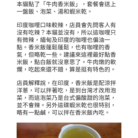
本貓點了
「
牛肉香米飯」，套餐會送上
一盤飯、泡菜、湯和蝦米乾。
印度咖哩口味較辣，店員會先問客人有
沒有吃辣？本貓並沒有，所以這咖哩只
有微辣，緬甸及印度的咖哩也偏油一
點。香米飯蓬鬆蓬鬆，也有咖哩的香
氣，但略乾一些。建議來這裡最好點香
米飯，點白飯就沒意思了。
牛肉燉的軟
爛，吃起來還不錯，算是挺有特色的。
店員解釋說，在印度，香米飯是配涼拌
洋蔥，可以拌著吃，是到台灣才改用泡
菜，而這泡菜乃是台式偏酸甜的泡菜，
並不會辣。另外這碟蝦米乾也很特别，
略有一點鹹，可以拌在香米飯內吃。