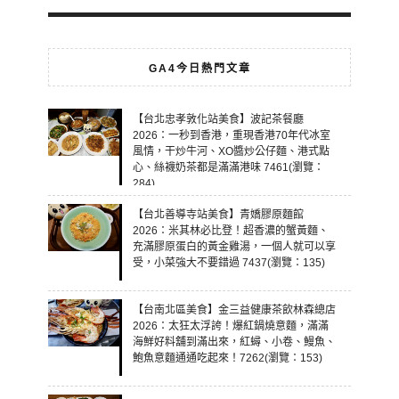
GA4今日熱門文章
【台北忠孝敦化站美食】波記茶餐廳
2026：一秒到香港，重現香港70年代冰室
風情，干炒牛河、XO醬炒公仔麵、港式點
心、絲襪奶茶都是滿滿港味 7461(瀏覽：
284)
【台北善導寺站美食】青嬌膠原麵館
2026：米其林必比登！超香濃的蟹黃麵、
充滿膠原蛋白的黃金雞湯，一個人就可以享
受，小菜強大不要錯過 7437(瀏覽：135)
【台南北區美食】金三益健康茶飲林森總店
2026：太狂太浮誇！爆紅鍋燒意麵，滿滿
海鮮好料舖到滿出來，紅蟳、小卷、鰻魚、
鮑魚意麵通通吃起來！7262(瀏覽：153)