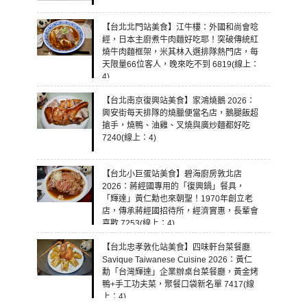
【台北北門站美食】江牛樓：外國和尚會唸
經，日本主廚煮牛肉麵好吃耶！突破傳統紅
燒牛肉麵框架，米其林入選排隊熱門店，每
天限量66位客人，晚來吃不到 6819(線上：
4)
【台北南京復興站美食】家鴻燒鵝 2026：
興安街每天排隊的燒臘便當名店，鵝腿飯超
搶手，燒鴨、油雞、叉燒與廣炒麵都好吃
7240(線上：4)
【台北小巨蛋站美食】碧海廚房敦北店
2026：蔣經國專用的「復興鍋」餐具，
「輝達」黃仁勳也來朝聖！1970年創立老
店，傳承蔣經國招待所，經濟實惠，長輩會
喜歡 7253(線上：4)
【台北忠孝敦化站美食】四味軒台菜餐廳
Savique Taiwanese Cuisine 2026：黃仁
勳「台灣輝達」企業辦桌台菜餐廳，黃金烤
鴨+手工功夫菜，聚餐口袋新名單 7417(線
上：4)