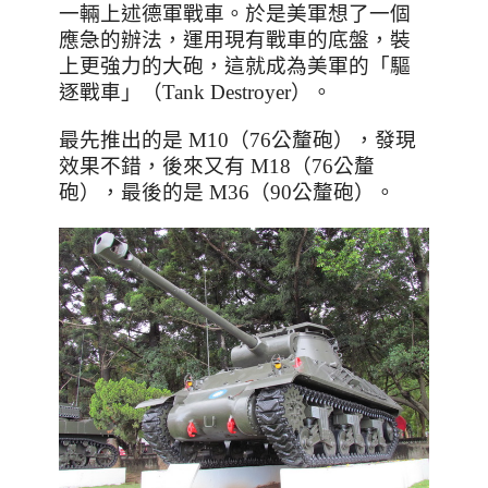
一輛上述德軍戰車。於是美軍想了一個
應急的辦法，運用現有戰車的底盤，裝
上更強力的大砲，這就成為美軍的「驅
逐戰車」（
Tank Destroyer
）。
最先推出的是
M10
（
76
公釐砲），發現
效果不錯，後來又有
M18
（
76
公釐
砲），最後的是
M36
（
90
公釐砲）。