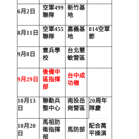
空軍
499
新竹基
6
月
2
日
聯隊
地
空軍
455
嘉義基
814
空軍
8
月
11
日
聯隊
地
節
憲兵學
台北慧
9
月
8
日
校
敏營區
後備中
台中成
9
月
29
日
區指揮
功嶺
部
10
月
13
聯勤兵
南投岳
20
周年
日
整中心
崗營區
隊慶
馬祖防
10
月
20
配合萬
衛指揮
馬防部
日
平操演
部