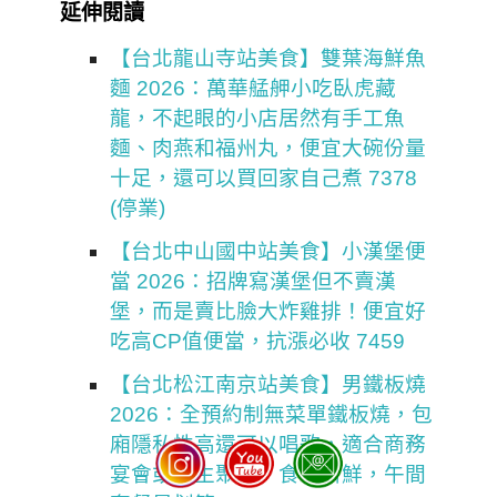
延伸閱讀
【台北龍山寺站美食】雙葉海鮮魚
麵 2026：萬華艋舺小吃臥虎藏
龍，不起眼的小店居然有手工魚
麵、肉燕和福州丸，便宜大碗份量
十足，還可以買回家自己煮 7378
(停業)
【台北中山國中站美食】小漢堡便
當 2026：招牌寫漢堡但不賣漢
堡，而是賣比臉大炸雞排！便宜好
吃高CP值便當，抗漲必收 7459
【台北松江南京站美食】男鐵板燒
2026：全預約制無菜單鐵板燒，包
廂隱私性高還可以唱歌，適合商務
宴會或慶生聚餐，食材新鮮，午間