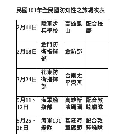
民國101年全民國防知性之旅場次表
陸軍步
高雄鳳
配合校
2
月
11
日
兵學校
山
慶
金門防
2
月
18
日
衛指揮
金防部
部
花東防
台東太
3
月
24
日
衛指揮
平營區
部
5
月
11
、
海軍艦
高雄新
配合敦
12
日
指部
濱碼頭
睦艦隊
5
月
25
、
海軍
131
基隆海
配合敦
26
日
艦隊
軍碼頭
睦艦隊