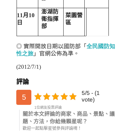
澎湖防
11
月
10
菜園營
衛指揮
日
區
部
◎ 實際開放日期以國防部「
全民國防知
性之旅
」官網公佈為準。
(2012/7/1)
評論
5/5 - (1
5
vote)
1位網友投票評論
關於本文評論的商家、商品、景點、議
題、方法，你給幾顆星呢？
歡迎一起點擊星號參與評論唷！