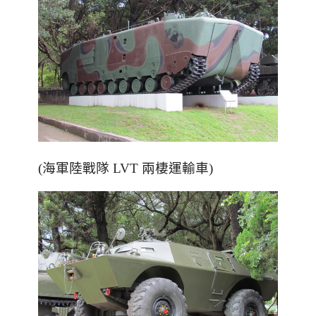
(海軍陸戰隊 LVT 兩棲運輸車)