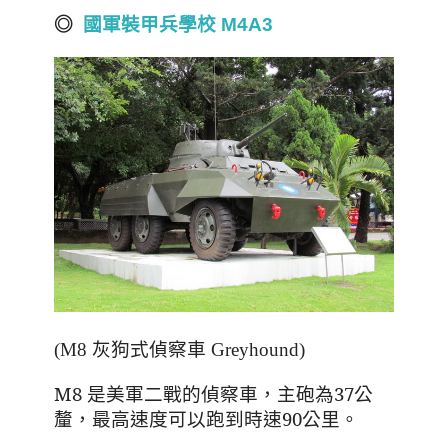
◎
國軍裝甲兵學校 M4A3
(M8 灰狗式偵察車 Greyhound)
M8 是美軍二戰的偵察車，主砲為37公
釐，最高速度可以跑到時速
90
公里。