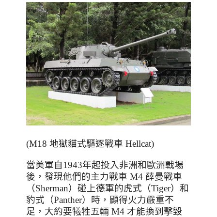
(M18 地獄貓式驅逐戰車 Hellcat)
當美軍自
1943
年起投入非洲和歐洲戰場
後，發現他們的主力戰車
M4
薛曼戰車
（
Sherman
）碰上德軍的虎式（
Tiger
）和
豹式（
Panther
）時，顯得火力嚴重不
足，大約要犧牲五輛
M4
才能換到擊毀