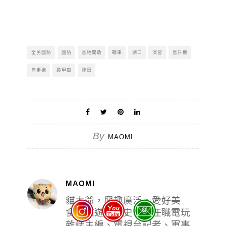
全民國防
國防
基地開放
戰車
湖口
演習
直升機
自走砲
裝甲車
陸軍
By
MAOMI
MAOMI
貓大爺，興趣廣泛，愛好美
食、旅遊與歷史，曾任職電玩
雜誌主編、電視台記者、軍事