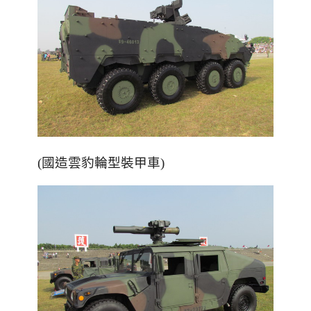
(國造雲豹輪型裝甲車)