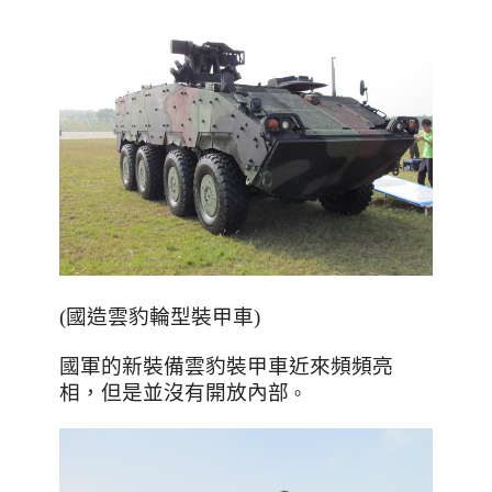
(國造雲豹輪型裝甲車)
國軍的新裝備
雲豹裝甲車
近來頻頻亮
相，但是並沒有開放內部
。