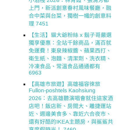
小酒棧 2026：林青霞、張清芳都
上門，新派創意眷村風味餐廳，融
合中菜與台菜，獨樹一幟的創意料
理 7451
【生活】貓大爺粉絲 x 鬍子哥嚴選
獨享優惠：全站千餘商品，滿百就
免運費！東泉辣椒醬、蘋果西打、
衛生紙、泡麵、清潔劑、洗衣精、
冷凍食品、常溫食品通通都有
6963
【高雄市旅遊】高雄福容徠旅
Fullon-poshtels Kaohsiung
2026：去高雄聽演唱會就住這家酒
店吧！飯店新、房間大、離捷運站
近、週邊美食多、靠近六合夜市、
還有好酷的IKEA主題房，與鯊鯊共
享度假時光！ 7460