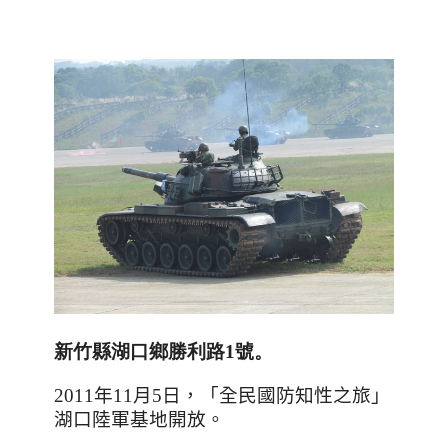
新竹縣湖口鄉勝
利路1號。
2011
年
11
月
5
日，「全民國防知性之旅」
湖口陸軍基地開放。