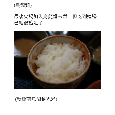
(烏龍麵)
最後火鍋加入烏龍麵去煮，但吃到這邊
已經很飽足了。
(新瀉南魚沼越光米)