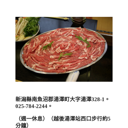
新潟縣南魚沼郡湯澤町大字湯澤
328-1
。
025-784-2244
。
（週一休息
）（越後湯澤站西口步行約
5
分鐘）