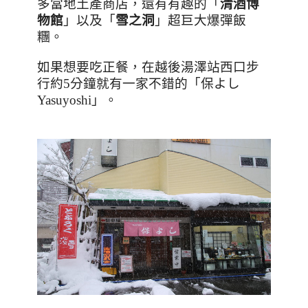
多當地土產商店，還有有趣的「
清酒博
物館
」以及「
雪之洞
」超巨大爆彈飯
糰。
如果想要吃正餐，在越後湯澤站西口步
行約
5
分鐘就有一家不錯的「保よし
Yasuyoshi
」。