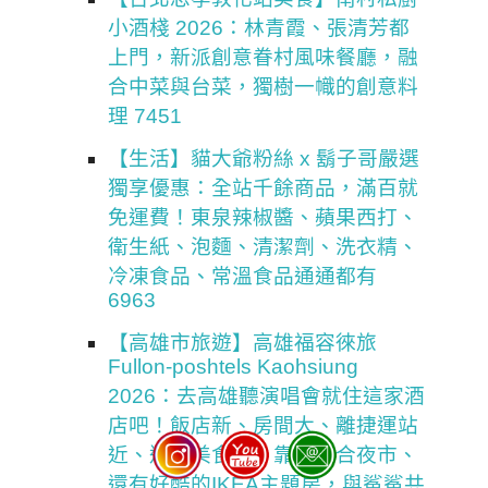
小酒棧 2026：林青霞、張清芳都
上門，新派創意眷村風味餐廳，融
合中菜與台菜，獨樹一幟的創意料
理 7451
【生活】貓大爺粉絲 x 鬍子哥嚴選
獨享優惠：全站千餘商品，滿百就
免運費！東泉辣椒醬、蘋果西打、
衛生紙、泡麵、清潔劑、洗衣精、
冷凍食品、常溫食品通通都有
6963
【高雄市旅遊】高雄福容徠旅
Fullon-poshtels Kaohsiung
2026：去高雄聽演唱會就住這家酒
店吧！飯店新、房間大、離捷運站
近、週邊美食多、靠近六合夜市、
還有好酷的IKEA主題房，與鯊鯊共