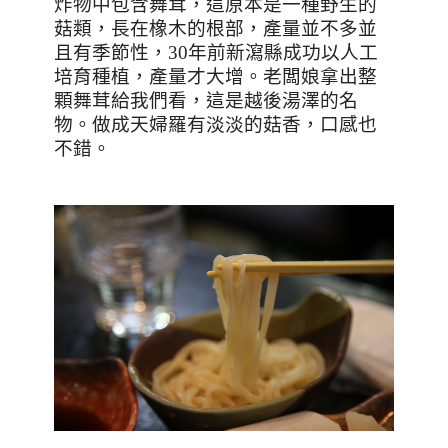
炸物中包含舞茸，這原本是一種野生的
菇類，長在橡木的根部，產量並不多並
且有季節性，
30
年前新瀉縣成功以人工
培育種植，產量才大增。老闆娘拿出整
顆舞茸給我們看，這是越後湯澤的名
物。做成天婦羅有淡淡的菇香，口感也
不錯。