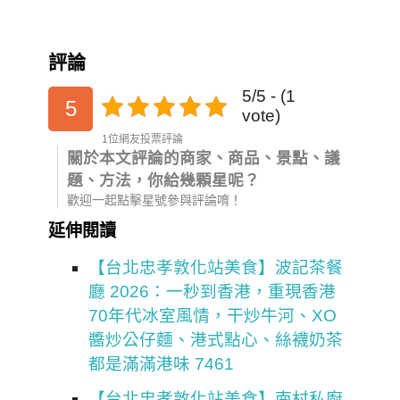
評論
5/5 - (1
5
vote)
1位網友投票評論
關於本文評論的商家、商品、景點、議
題、方法，你給幾顆星呢？
歡迎一起點擊星號參與評論唷！
延伸閱讀
【台北忠孝敦化站美食】波記茶餐
廳 2026：一秒到香港，重現香港
70年代冰室風情，干炒牛河、XO
醬炒公仔麵、港式點心、絲襪奶茶
都是滿滿港味 7461
【台北忠孝敦化站美食】南村私廚