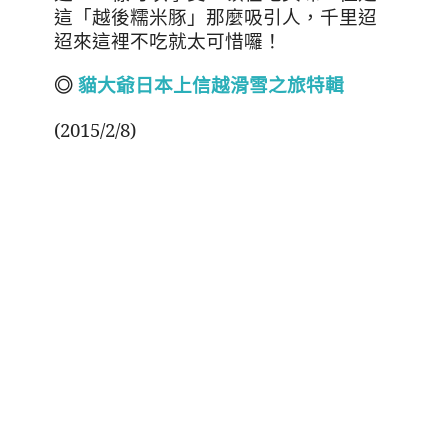
這
「越後糯米豚」
那麼吸引人，千里迢
迢來這裡不吃就太可惜囉！
◎
貓大爺日本上信越滑雪之旅特輯
(2015/2/8)