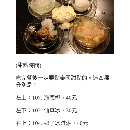
(
甜點時間
)
吃完餐後一定要點泰國甜點的。這四種
分別是：
左上：
107.
海底椰，
40
元
左下：
102.
仙草冰，
30
元
右上：
104.
椰子冰淇淋，
40
元