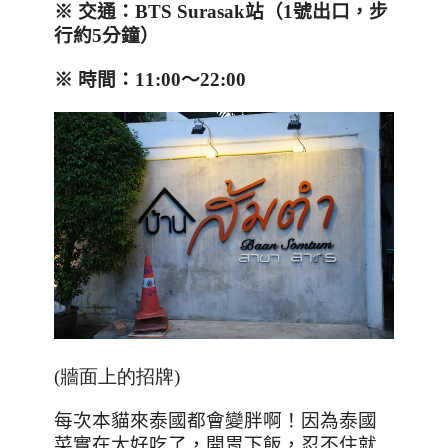
※
交通：
BTS Surasak
站（
1
號出口，步
行約
5
分鐘）
※
時間：
11:00
～
22:00
(牆面上的招牌)
每次本貓來泰國都會變胖啊！因為泰國
菜實在太好吃了，開胃下飯，忍不住就