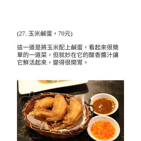
(27.
玉米鹹蛋，
70
元
)
這一道是將玉米配上鹹蛋，看起來很簡
單的一道菜，但就妙在它的酸香醬汁讓
它鮮活起來，變得很開胃。