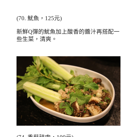
(70.
魷魚，
125
元
)
新鮮
Q
彈的魷魚加上酸香的醬汁再搭配一
些生菜，清爽。