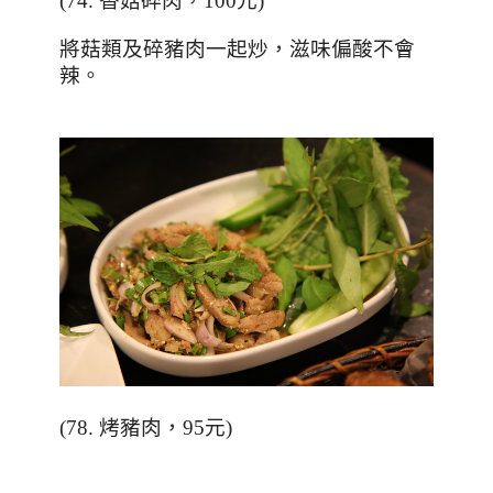
(74.
香菇碎肉，
100
元
)
將菇類及碎豬肉一起炒，滋味偏酸不會
辣。
(78.
烤豬肉，
95
元
)