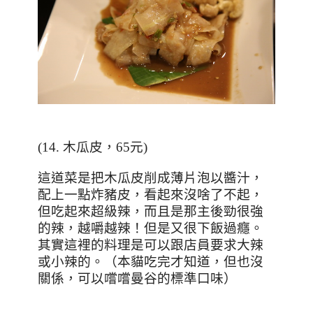
(14.
木瓜皮，
65
元
)
這道菜是把木瓜皮削成薄片泡以醬汁，
配上一點炸豬皮，看起來沒啥了不起，
但吃起來超級辣，而且是那主後勁很強
的辣，越嚼越辣！但是又很下飯過癮。
其實這裡的料理是可以跟店員要求大辣
或小辣的。（本貓吃完才知道，但也沒
關係，可以嚐嚐曼谷的標準口味）