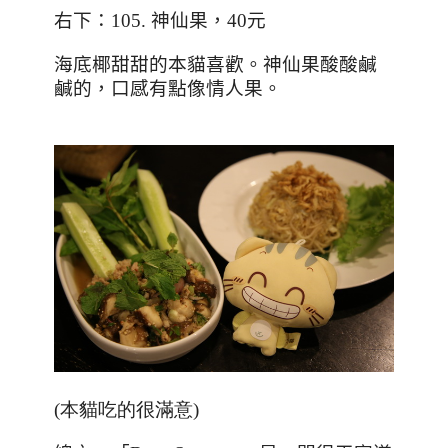
右下：
105.
神仙果，
40
元
海底椰甜甜的本貓喜歡。神仙果酸酸鹹
鹹的，口感有點像情人果。
(本貓吃的很滿意)