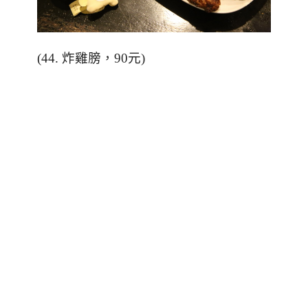
(44.
炸雞膀，
90
元
)