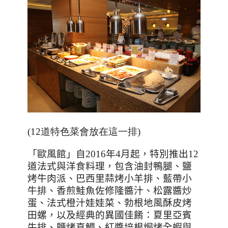
(12道特色菜會放在這一排)
「歐風館」自
2016
年
4
月起，特別推出
12
道法式與洋食料理，包含油封鴨腿、鹽
烤牛肉派、巴西里蒜烤小羊排、藍帶小
牛排、香煎鮭魚佐修隆醬汁、松露醬炒
蛋、法式橙汁娃娃菜、勃根地風酥皮烤
田螺
，以及經典的異國佳餚：夏里亞賓
牛排、鹽烤真鯛、紅醬培根焗烤全蝦與