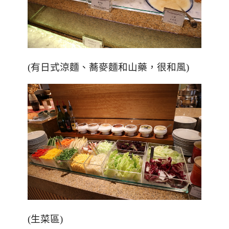
(
有日式涼麵、蕎麥麵和山藥，很和風
)
(
生菜區
)