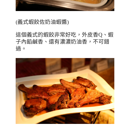
(
義式蝦餃佐奶油蝦醬
)
這個義式的蝦餃非常好吃，外皮香
Q
、蝦
子內餡鹹香、還有濃濃奶油香，不可錯
過。