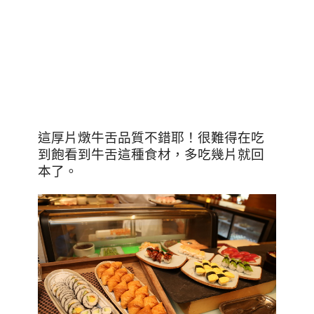
這厚片燉牛舌品質不錯耶！很難得在吃
到飽看到牛舌這種食材，多吃幾片就回
本了。