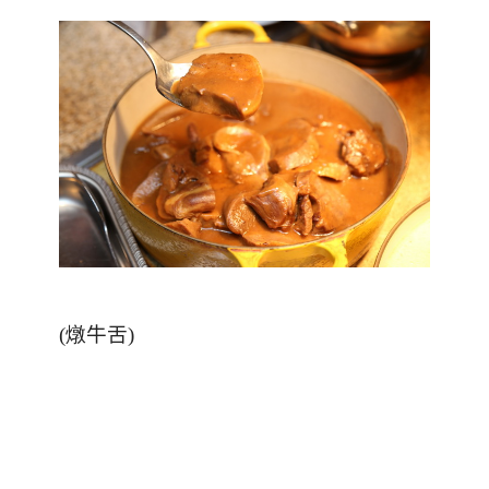
(燉
牛舌
)