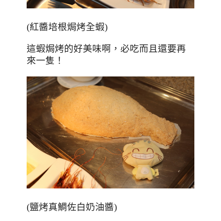
(
紅醬培根焗烤全蝦
)
這蝦焗烤的好美味啊，必吃而且還要再
來一隻！
(
鹽烤真鯛佐白奶油醬
)