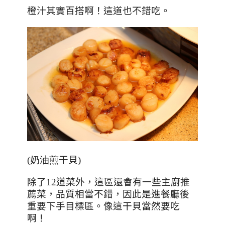
橙汁其實百搭啊！這道也不錯吃。
(奶油煎
干貝
)
除了
12
道菜外，這區還會有一些主廚推
薦菜，品質相當不錯，因此是進餐廳後
重要下手目標區。像這干貝當然要吃
啊！