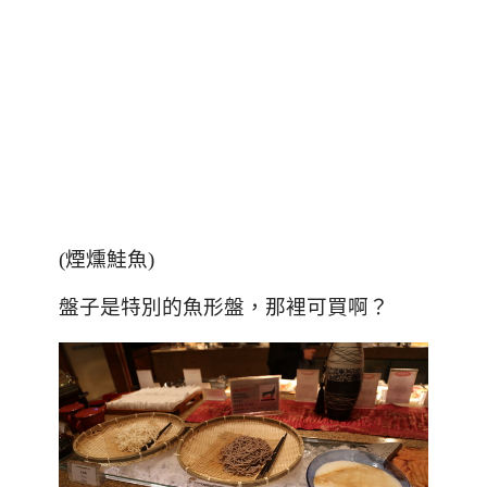
(
煙燻鮭魚)
盤子是特別的魚形盤，那裡可買啊？