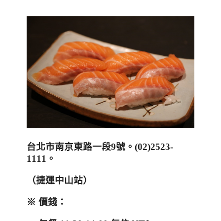
台北市南京東路一段
9
號。
(02)2523-
1111
。
（捷運中山站）
※
價錢：