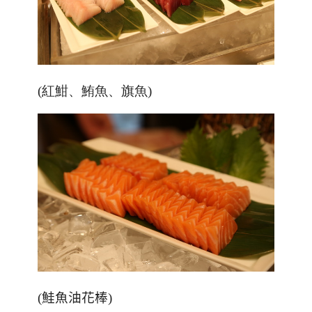
(紅魽、鮪魚、旗魚)
(鮭魚油花棒)