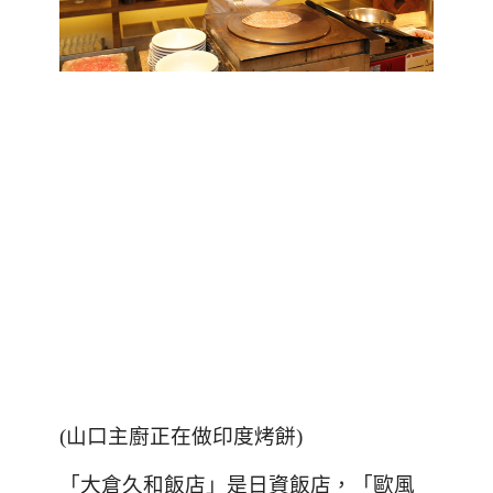
(山口主廚正在做印度烤餅)
「大倉久和飯店」是日資飯店，「歐風