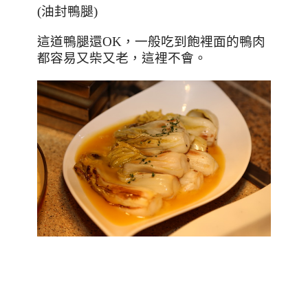
(
油封鴨腿
)
這道鴨腿還
OK
，一般吃到飽裡面的鴨肉
都容易又柴又老，這裡不會。