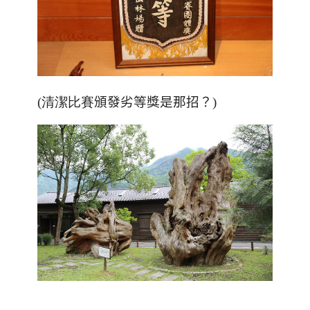
(清潔比賽
頒發劣等獎是那招？
)