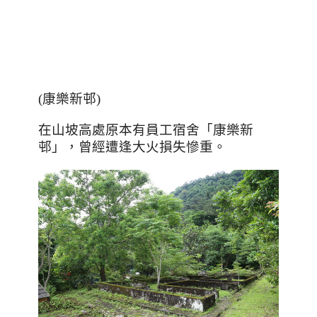
(康樂新邨)
在山坡高處原本有
員工宿舍「康樂新
邨」，曾經遭逢大火損失慘重。