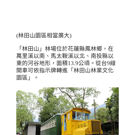
(
林田山園區相當廣大
)
「林田山」林場位於花蓮縣鳳林鄉，在
萬里溪以南、馬太鞍溪以北、南投縣以
東的河谷地形，面積
13.9
公頃。從台
9
線
開車可依指示牌轉進「林田山林業文化
園區」。