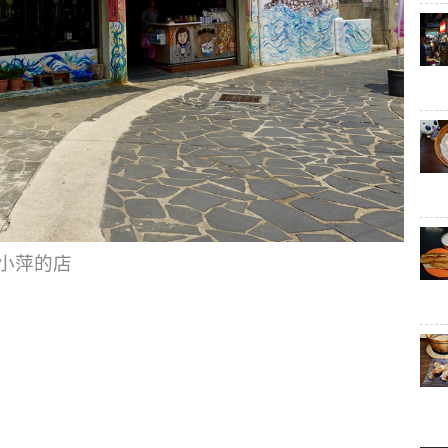
小萍的店
。