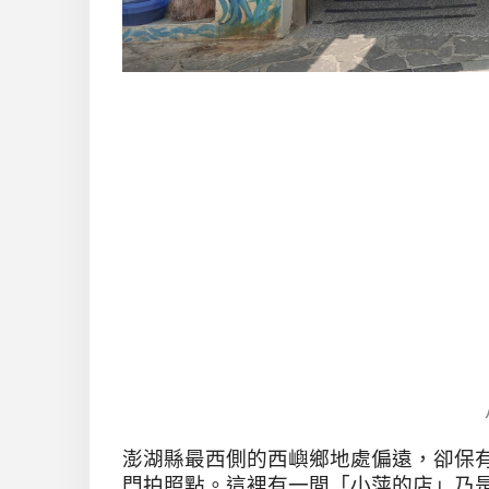
澎湖縣最西側的西嶼鄉地處偏遠，卻保
門拍照點。這裡有一間「小萍的店」乃