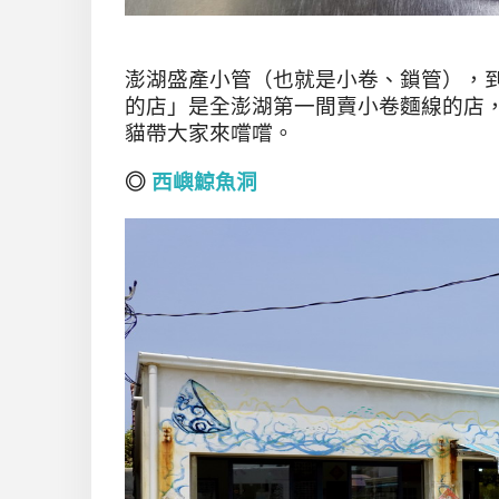
澎湖盛產小管（也就是小卷、鎖管），
的店」是全澎湖第一間賣小卷麵線的店
貓帶大家來嚐嚐。
◎
西嶼鯨魚洞