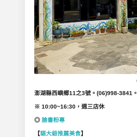
澎湖縣西嶼鄉11
之3
號
。(06)998-3841
※ 10:00~16:30
，週三店休
◎
臉書粉專
【
貓大爺推薦美食
】