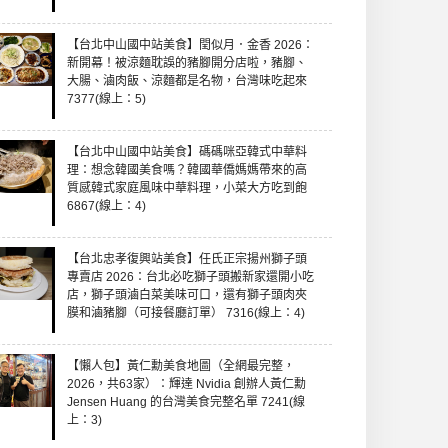
【台北中山國中站美食】閏似月．金香 2026：
新開幕！被涼麵耽誤的豬腳開分店啦，豬腳、
大腸、滷肉飯、涼麵都是名物，台灣味吃起來
7377(線上：5)
【台北中山國中站美食】碼碼咪亞韓式中華料
理：想念韓國美食嗎？韓國華僑媽媽帶來的高
質感韓式家庭風味中華料理，小菜大方吃到飽
6867(線上：4)
【台北忠孝復興站美食】任氏正宗揚州獅子頭
專賣店 2026：台北必吃獅子頭搬新家還開小吃
店，獅子頭滷白菜美味可口，還有獅子頭肉夾
膜和滷豬腳（可接餐廳訂單） 7316(線上：4)
【懶人包】黃仁勳美食地圖（全網最完整，
2026，共63家）：輝達 Nvidia 創辦人黃仁勳
Jensen Huang 的台灣美食完整名單 7241(線
上：3)