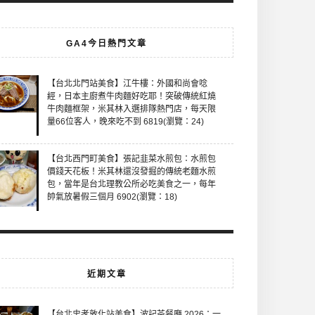
GA4今日熱門文章
【台北北門站美食】江牛樓：外國和尚會唸
經，日本主廚煮牛肉麵好吃耶！突破傳統紅燒
牛肉麵框架，米其林入選排隊熱門店，每天限
量66位客人，晚來吃不到 6819(瀏覽：24)
【台北西門町美食】張記韭菜水煎包：水煎包
價錢天花板！米其林還沒發掘的傳統老麵水煎
包，當年是台北理教公所必吃美食之一，每年
帥氣放暑假三個月 6902(瀏覽：18)
近期文章
【台北忠孝敦化站美食】波記茶餐廳 2026：一