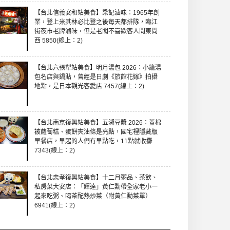
【台北信義安和站美食】梁記滷味：1965年創
業，登上米其林必比登之後每天都排隊，臨江
街夜市老牌滷味，但是老闆不喜歡客人問東問
西 5850(線上：2)
【台北六張犁站美食】明月湯包 2026：小籠湯
包名店與鍋貼，曾經是日劇《旅館花嫁》拍攝
地點，是日本觀光客愛店 7457(線上：2)
【台北南京復興站美食】五湖豆漿 2026：蓋棉
被蘿蔔糕、蛋餅夾油條是亮點，國宅裡隱藏版
早餐店，早起的人們有早點吃，11點就收攤
7343(線上：2)
【台北忠孝復興站美食】十二月粥品、茶飲、
私房菜大安店：「輝達」黃仁勳帶全家老小一
起來吃粥、喝茶配熱炒菜（附黃仁勳菜單）
6941(線上：2)