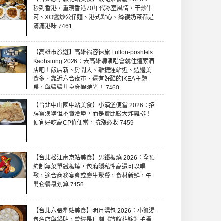
秒到香港，重現香港70年代冰室風情，干炒牛
河、XO醬炒公仔麵、港式點心、絲襪奶茶都是
滿滿港味 7461
【高雄市旅遊】高雄福容徠旅 Fullon-poshtels
Kaohsiung 2026：去高雄聽演唱會就住這家酒
店吧！飯店新、房間大、離捷運站近、週邊美
食多、靠近六合夜市、還有好酷的IKEA主題
房，與鯊鯊共享度假時光！ 7460
【台北中山國中站美食】小漢堡便當 2026：招
牌寫漢堡但不賣漢堡，而是賣比臉大炸雞排！
便宜好吃高CP值便當，抗漲必收 7459
【台北松江南京站美食】男鐵板燒 2026：全預
約制無菜單鐵板燒，包廂隱私性高還可以唱
歌，適合商務宴會或慶生聚餐，食材新鮮，午
間套餐最划算 7458
【台北六張犁站美食】明月湯包 2026：小籠湯
包名店與鍋貼，曾經是日劇《旅館花嫁》拍攝