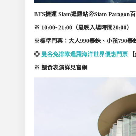
BTS
捷運
Siam
暹羅站旁
Siam Paragon
百
※
10:00~21:00
（最晚入場時間
20:00
）
※標準
門票：大人990泰銖、小孩790
◎
曼谷免
排隊暹羅海洋世界優惠門票
【
※
餵食表演詳見官網