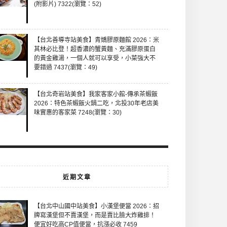
(附影片) 7322(瀏覽：52)
【台北善導寺站美食】青嬌膠原麵館 2026：米
其林必比登！超香濃的蟹黃麵、充滿膠原蛋白
的黃金雞湯，一個人就可以享受，小菜強大不
要錯過 7437(瀏覽：49)
【台北奇岩站美食】我家客家小館-傳承茶蝦飯
2026：特色茶蝦飯火鍋二吃，北投30年老店美
味實惠的客家菜 7248(瀏覽：30)
近期文章
【台北中山國中站美食】小漢堡便當 2026：招
牌寫漢堡但不賣漢堡，而是賣比臉大炸雞排！
便宜好吃高CP值便當，抗漲必收 7459