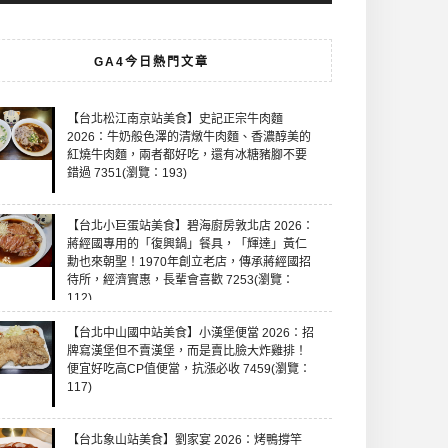
GA4今日熱門文章
【台北松江南京站美食】史記正宗牛肉麵
2026：牛奶般色澤的清燉牛肉麵、香濃醇美的
紅燒牛肉麵，兩者都好吃，還有冰糖豬腳不要
錯過 7351(瀏覽：193)
【台北小巨蛋站美食】碧海廚房敦北店 2026：
蔣經國專用的「復興鍋」餐具，「輝達」黃仁
勳也來朝聖！1970年創立老店，傳承蔣經國招
待所，經濟實惠，長輩會喜歡 7253(瀏覽：
112)
【台北中山國中站美食】小漢堡便當 2026：招
牌寫漢堡但不賣漢堡，而是賣比臉大炸雞排！
便宜好吃高CP值便當，抗漲必收 7459(瀏覽：
117)
【台北象山站美食】劉家宴 2026：烤鴨撐竿