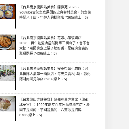
【台北南京復興站美食】猓玀苑 2026：
Youtube實況主鳥屎開的忠貞眷村美食，興安街
時髦米干店，年輕人的排隊店 7365(線上：6)
【台北南京復興站美食】花娘小館復興店
2026：黃仁勳愛店居然開第三間店了，會不會
太扯？老闆肯定上輩子燒好香，是經濟實惠的
聚餐選擇 7436(線上：5)
【台北忠孝復興站美食】安東街彰化肉圓：台
北排隊人氣第一肉圓店，每天只賣2小時，彰化
阿財肉圓兄弟店 6967(線上：5)
【台北龍山寺站美食】龍都冰菓專業家（龍都
冰菓室）：1920年創立百年冰品甜湯老店，湯
圓不是圓的、芋圓是扁的，八寶冰是招牌
6786(線上：5)