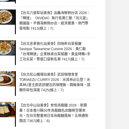
【台北六張犁站美食】品鱻海鮮熱炒店 2026：
「輝達」（NVIDIA）執行長黃仁勳「兆元宴」
韓國版，平價海鮮熱炒店，經濟實惠，熱門聚
餐地點 7413(線上：7)
【台北忠孝敦化站美食】四味軒台菜餐廳
Savique Taiwanese Cuisine 2026：黃仁勳
「台灣輝達」企業辦桌台菜餐廳，黃金烤鴨+手
工功夫菜，聚餐口袋新名單 7417(線上：7)
【台北松山機場站美食】武田咖哩食堂
TORIAEZU CURRY 2026：米其林必比登！米
其林2星主廚武田健志的咖哩飯，精緻美味，挑
戰你荷包深度 7425(線上：7)
【台北中山站美食】食悅烏龍麵 2026：新開
幕！日本香川縣50年烏龍麵名店麵條空運來
台，在台完整重現日本烏龍麵風味！五條通新
開店 7367(線上：6)