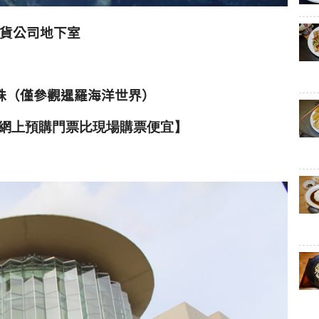
貨公司地下室
泰銖（僅參觀暹羅海洋世界）
網上預購門票
比現場購票便宜】