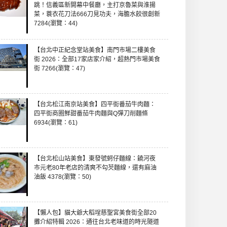
跳！信義區新開幕中餐廳，主打京魯菜與淮揚
菜，蓑衣花刀法666刀見功夫，海膽水餃很創新
7284(瀏覽：44)
【台北中正紀念堂站美食】南門市場二樓美食
街 2026：全部17家店家介紹，超熱門市場美食
街 7266(瀏覽：47)
【台北松江南京站美食】四平街番茄牛肉麵：
四平街商圈鮮甜番茄牛肉麵與Q彈刀削麵條
6934(瀏覽：61)
【台北松山站美食】東發號蚵仔麵線：饒河夜
市元老80年老店的清爽不勾芡麵線，還有麻油
油飯 4378(瀏覽：50)
【懶人包】貓大爺大稻埕慈聖宮美食街全部20
攤介紹特輯 2026：通往台北老味道的時光隧道