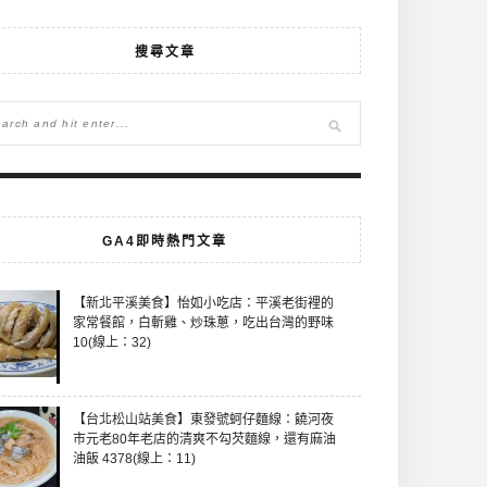
搜尋文章
GA4即時熱門文章
【新北平溪美食】怡如小吃店：平溪老街裡的
家常餐館，白斬雞、炒珠蔥，吃出台灣的野味
10(線上：32)
【台北松山站美食】東發號蚵仔麵線：饒河夜
市元老80年老店的清爽不勾芡麵線，還有麻油
油飯 4378(線上：11)