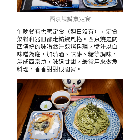
西京燒鯖魚定食
午晚餐有供應定食（週日沒有），定食
菜肴和器皿都走精緻風格。西京燒是關
西傳統的味噌醬汁煎烤料理，醬汁以白
味噌為底，加清酒、味醂、糖等調味，
混成西京漬，味道甘甜，最常用來做魚
料理，香香甜甜很開胃。