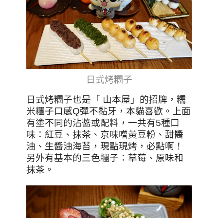
日式烤糰子
日式烤糰子也是「 山本屋」的招牌，糯
米糰子口感Q彈不黏牙，本貓喜歡。上面
有塗不同的沾醬或配料，一共有5種口
味：紅豆、抹茶、京味噌黃豆粉、甜醬
油、生醬油海苔，現點現烤，必點啊！
另外有基本的三色糰子：草莓、原味和
抹茶。