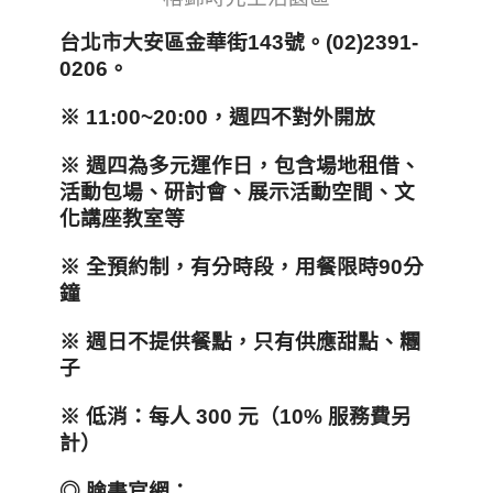
台北市大安區金華街143
號
。(02)2391-
0206
。
※ 11:00~20:00，週四不對外開放
※ 週四為多元運作日，包含
場地租借
、
活動包場
、
研討會
、
展示活動空間
、
文
化講座教室等
※
全預約制
，
有分時段
，
用餐限時90
分
鐘
※
週日不提供餐點
，
只有供應甜點
、
糰
子
※
低消：每人 300
元（10%
服務費另
計）
◎
臉書官網：