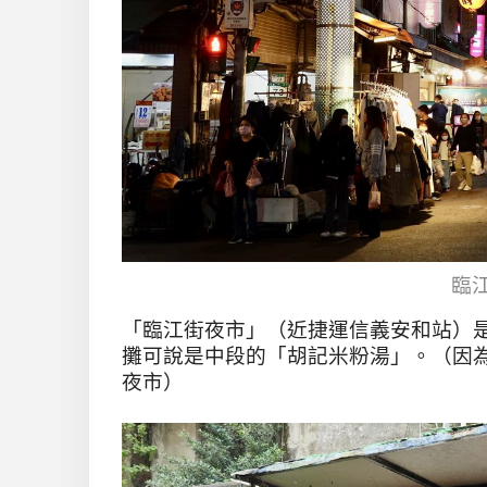
臨
「臨江街夜市」（近捷運信義安和站）
攤可說是中段的「胡記米粉湯」。（因
夜市）