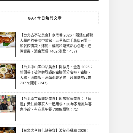
GA4今日熱門文章
【台北古亭站美食】水粵香 2026：隱藏在師範
大學內的美味中菜館，五星飯店手藝卻只要一
般餐館價錢，烤鴨、燒鵝和港式點心必吃，經
濟實惠、適合聚餐 7462(瀏覽：437)
【台北中山國中站美食】閏似月．金香 2026：
新開幕！被涼麵耽誤的豬腳開分店啦，豬腳、
大腸、滷肉飯、涼麵都是名物，台灣味吃起來
7377(瀏覽：247)
【台北南京復興站美食】廚房客家美食：「輝
達」黃仁勳帶家人一起用餐，20年家常風味客
家小館，有商業午餐 7009(瀏覽：71)
【台北忠孝敦化站美食】波記茶餐廳 2026：一