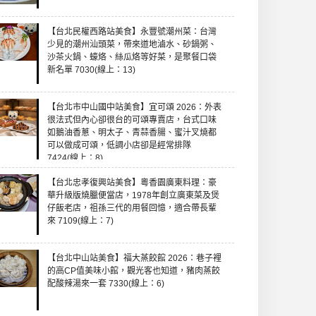
【台北民權西路站美食】永豐號潮州菜：台灣
少見的潮州汕頭菜，帶來道地滷水、砂鍋粥、
沙茶火鍋、蠔烙、絲瓜烙等好菜，是聚餐口袋
新名單 7030(線上：13)
【台北市中山國中站美食】宜可頌 2026：外表
很法式但內心卻很台的可頌專賣店，台式口味
如鵝油香蔥、明太子、青蒜香腸、蜜汁叉燒都
可以做成可頌，低調小店卻是經常排隊
7424(線上：8)
【台北忠孝復興站美食】粵香園廣東料理：豪
華升級版燒臘便當店，1978年創立廣東菜及煲
仔飯老店，祖孫三代的用餐回憶，適合帶長輩
來 7109(線上：7)
【台北中山站美食】福大蒸餃館 2026：巷子裡
的高CP值美味小館，觀光客也知道，豬肉蒸餃
配酸辣湯來一套 7330(線上：6)