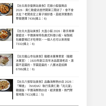
【台北南京復興站美食】花娘小館復興店
2026：黃仁勳愛店居然開第三間店了，會不會
太扯？老闆肯定上輩子燒好香，是經濟實惠的
聚餐選擇 7436(線上：6)
【台北大直站美食】大直小館 2026：歌手周華
健愛店，平價美味特色廣式料理小館，秘製紙
包雞要預訂才吃得到，一個人也可以來用餐
7332(線上：6)
【台北龍山寺站美食】龍都冰菓專業家（龍都
冰菓室）：1920年創立百年冰品甜湯老店，湯
圓不是圓的、芋圓是扁的，八寶冰是招牌
6786(線上：6)
【台北六張犁站美食】品鱻海鮮熱炒店 2026：
「輝達」（NVIDIA）執行長黃仁勳「兆元宴」
韓國版，平價海鮮熱炒店，經濟實惠，熱門聚
餐地點 7413(線上：5)