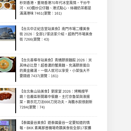
秒到香港，重現香港70年代冰室風情，干炒牛
河、XO醬炒公仔麵、港式點心、絲襪奶茶都是
滿滿港味 7461(瀏覽：161)
【台北中正紀念堂站美食】南門市場二樓美食
街 2026：全部17家店家介紹，超熱門市場美食
街 7266(瀏覽：43)
【台北善導寺站美食】青嬌膠原麵館 2026：米
其林必比登！超香濃的蟹黃麵、充滿膠原蛋白
的黃金雞湯，一個人就可以享受，小菜強大不
要錯過 7437(瀏覽：161)
【台北象山站美食】劉家宴 2026：烤鴨撐竿
跳！信義區新開幕中餐廳，主打京魯菜與淮揚
菜，蓑衣花刀法666刀見功夫，海膽水餃很創新
7284(瀏覽：74)
【泰國曼谷美食】遊泰國曼谷一定要知道的情
報，BKK 素萬那普機場奇蹟美食街全部17家攤