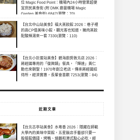
位 Magic Food Point：機場內24小時營業超便
宜庶民美食街 (附 DMK 廊曼機場 Magic
Garden 美食街) 6847(瀏覽：70)
【台北中山站美食】福大蒸餃館 2026：巷子裡
的高CP值美味小館，觀光客也知道，豬肉蒸餃
配酸辣湯來一套 7330(瀏覽：110)
【台北小巨蛋站美食】碧海廚房敦北店 2026：
蔣經國專用的「復興鍋」餐具，「輝達」黃仁
勳也來朝聖！1970年創立老店，傳承蔣經國招
待所，經濟實惠，長輩會喜歡 7253(瀏覽：84)
近期文章
【台北古亭站美食】水粵香 2026：隱藏在師範
大學內的美味中菜館，五星飯店手藝卻只要一
般餐館價錢，烤鴨、燒鵝和港式點心必吃，經