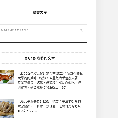
搜尋文章
GA4即時熱門文章
【台北古亭站美食】水粵香 2026：隱藏在師範
大學內的美味中菜館，五星飯店手藝卻只要一
般餐館價錢，烤鴨、燒鵝和港式點心必吃，經
濟實惠、適合聚餐 7462(線上：29)
【新北平溪美食】怡如小吃店：平溪老街裡的
家常餐館，白斬雞、炒珠蔥，吃出台灣的野味
10(線上：23)