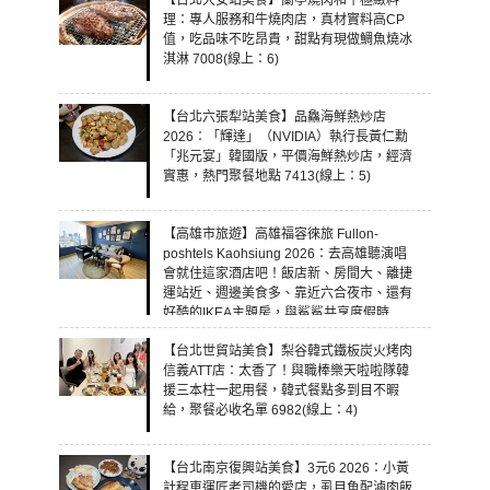
【台北大安站美食】蘭亭燒肉和牛極緻料
理：專人服務和牛燒肉店，真材實料高CP
值，吃品味不吃昂貴，甜點有現做鯛魚燒冰
淇淋 7008(線上：6)
【台北六張犁站美食】品鱻海鮮熱炒店
2026：「輝達」（NVIDIA）執行長黃仁勳
「兆元宴」韓國版，平價海鮮熱炒店，經濟
實惠，熱門聚餐地點 7413(線上：5)
【高雄市旅遊】高雄福容徠旅 Fullon-
poshtels Kaohsiung 2026：去高雄聽演唱
會就住這家酒店吧！飯店新、房間大、離捷
運站近、週邊美食多、靠近六合夜市、還有
好酷的IKEA主題房，與鯊鯊共享度假時
光！ 7460(線上：5)
【台北世貿站美食】梨谷韓式鐵板炭火烤肉
信義ATT店：太香了！與職棒樂天啦啦隊韓
援三本柱一起用餐，韓式餐點多到目不暇
給，聚餐必收名單 6982(線上：4)
【台北南京復興站美食】3元6 2026：小黃
計程車運匠老司機的愛店，虱目魚配滷肉飯