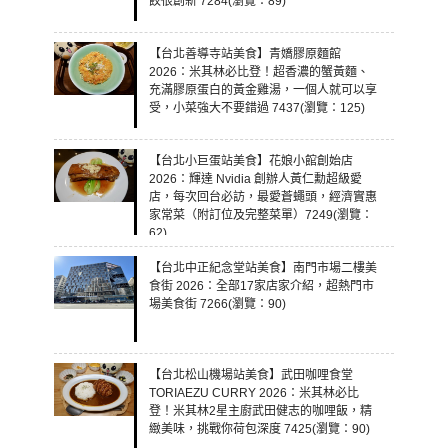
餃很創新 7284(瀏覽：89)
【台北善導寺站美食】青嬌膠原麵館
2026：米其林必比登！超香濃的蟹黃麵、
充滿膠原蛋白的黃金雞湯，一個人就可以享
受，小菜強大不要錯過 7437(瀏覽：125)
【台北小巨蛋站美食】花娘小館創始店
2026：輝達 Nvidia 創辦人黃仁勳超級愛
店，每次回台必訪，最愛蒼蠅頭，經濟實惠
家常菜（附訂位及完整菜單）7249(瀏覽：
62)
【台北中正紀念堂站美食】南門市場二樓美
食街 2026：全部17家店家介紹，超熱門市
場美食街 7266(瀏覽：90)
【台北松山機場站美食】武田咖哩食堂
TORIAEZU CURRY 2026：米其林必比
登！米其林2星主廚武田健志的咖哩飯，精
緻美味，挑戰你荷包深度 7425(瀏覽：90)