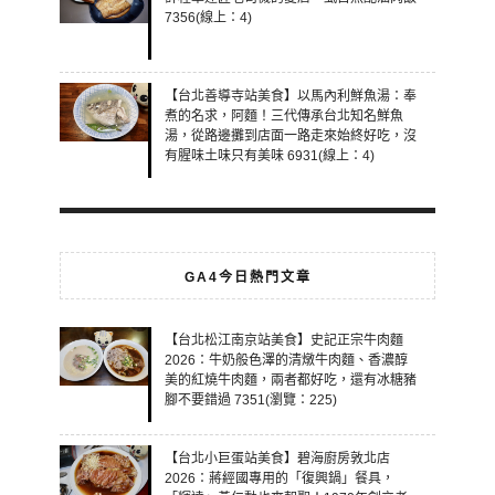
7356(線上：4)
【台北善導寺站美食】以馬內利鮮魚湯：奉
煮的名求，阿麵！三代傳承台北知名鮮魚
湯，從路邊攤到店面一路走來始終好吃，沒
有腥味土味只有美味 6931(線上：4)
GA4今日熱門文章
【台北松江南京站美食】史記正宗牛肉麵
2026：牛奶般色澤的清燉牛肉麵、香濃醇
美的紅燒牛肉麵，兩者都好吃，還有冰糖豬
腳不要錯過 7351(瀏覽：225)
【台北小巨蛋站美食】碧海廚房敦北店
2026：蔣經國專用的「復興鍋」餐具，