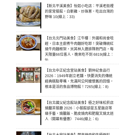
【新北平溪美食】怡如小吃店：平溪老街裡
的家常餐館，白斬雞、炒珠蔥，吃出台灣的
野味 10(線上：33)
【台北北門站美食】江牛樓：外國和尚會唸
經，日本主廚煮牛肉麵好吃耶！突破傳統紅
燒牛肉麵框架，米其林入選排隊熱門店，每
天限量66位客人，晚來吃不到 6819(線上：
9)
【台北中正紀念堂站美食】劉仲記食品行
2026：1949年創立老舖，快要消失的傳統
經典糕點零嘴，充滿阿公阿嬤懷舊的回憶，
根本是活的食品博物館！7265(線上：8)
【台北國父紀念館站美食】極之好味松菸店
燒臘茶餐廳 2026：小餐館卻是五星飯店等
級手藝，燒臘飯、脆皮燒肉和肥龍叉燒太迷
人（開幕有優惠） 7446(線上：6)