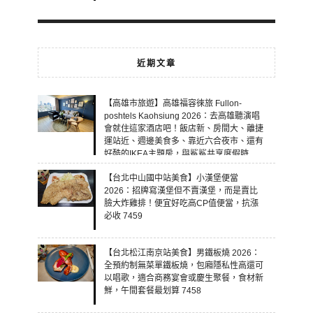
近期文章
【高雄市旅遊】高雄福容徠旅 Fullon-
poshtels Kaohsiung 2026：去高雄聽演唱
會就住這家酒店吧！飯店新、房間大、離捷
運站近、週邊美食多、靠近六合夜市、還有
好酷的IKEA主題房，與鯊鯊共享度假時
光！ 7460
【台北中山國中站美食】小漢堡便當
2026：招牌寫漢堡但不賣漢堡，而是賣比
臉大炸雞排！便宜好吃高CP值便當，抗漲
必收 7459
【台北松江南京站美食】男鐵板燒 2026：
全預約制無菜單鐵板燒，包廂隱私性高還可
以唱歌，適合商務宴會或慶生聚餐，食材新
鮮，午間套餐最划算 7458