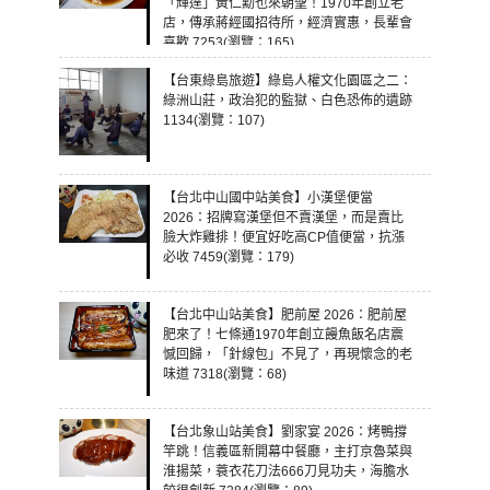
「輝達」黃仁勳也來朝聖！1970年創立老
店，傳承蔣經國招待所，經濟實惠，長輩會
喜歡 7253(瀏覽：165)
【台東綠島旅遊】綠島人權文化園區之二：
綠洲山莊，政治犯的監獄、白色恐佈的遺跡
1134(瀏覽：107)
【台北中山國中站美食】小漢堡便當
2026：招牌寫漢堡但不賣漢堡，而是賣比
臉大炸雞排！便宜好吃高CP值便當，抗漲
必收 7459(瀏覽：179)
【台北中山站美食】肥前屋 2026：肥前屋
肥來了！七條通1970年創立饅魚飯名店震
憾回歸，「針線包」不見了，再現懷念的老
味道 7318(瀏覽：68)
【台北象山站美食】劉家宴 2026：烤鴨撐
竿跳！信義區新開幕中餐廳，主打京魯菜與
淮揚菜，蓑衣花刀法666刀見功夫，海膽水