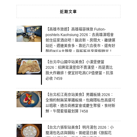
近期文章
【高雄市旅遊】高雄福容徠旅 Fullon-
poshtels Kaohsiung 2026：去高雄演唱會
就住這家酒店吧！飯店新、房間大、離捷運
站近、週邊美食多、靠近六合夜市、還有好
酷的IKEA主題房，與鯊鯊共享度假時光！
7460
【台北中山國中站美食】小漢堡便當
2026：招牌寫漢堡但不賣漢堡，而是賣比
臉大炸雞排！便宜好吃高CP值便當，抗漲
必收 7459
【台北松江南京站美食】男鐵板燒 2026：
全預約制無菜單鐵板燒，包廂隱私性高還可
以唱歌，適合商務宴會或慶生聚餐，食材新
鮮，午間套餐最划算 7458
【台北六張犁站美食】明月湯包 2026：小
籠湯包名店與鍋貼，曾經是日劇《旅館花