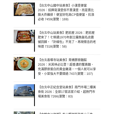
【台北中山國中站美食】小漢堡便當
2026：招牌寫漢堡但不賣漢堡，而是賣比
臉大炸雞排！便宜好吃高CP值便當，抗漲
必收 7459(瀏覽：169)
【台北中山站美食】肥前屋 2026：肥前屋
肥來了！七條通1970年創立饅魚飯名店震
憾回歸，「針線包」不見了，再現懷念的老
味道 7318(瀏覽：58)
【台北善導寺站美食】青嬌膠原麵館
2026：米其林必比登！超香濃的蟹黃麵、
充滿膠原蛋白的黃金雞湯，一個人就可以享
受，小菜強大不要錯過 7437(瀏覽：107)
【台北中正紀念堂站美食】南門市場二樓美
食街 2026：全部17家店家介紹，超熱門市
場美食街 7266(瀏覽：83)