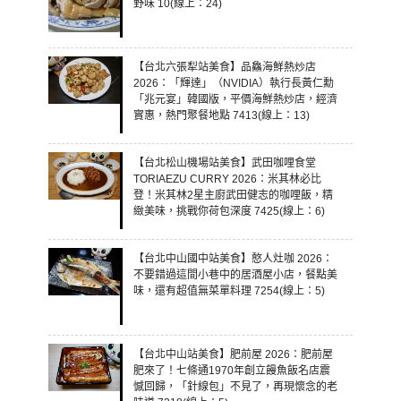
野味 10(線上：24)
【台北六張犁站美食】品鱻海鮮熱炒店
2026：「輝達」（NVIDIA）執行長黃仁勳
「兆元宴」韓國版，平價海鮮熱炒店，經濟
實惠，熱門聚餐地點 7413(線上：13)
【台北松山機場站美食】武田咖哩食堂
TORIAEZU CURRY 2026：米其林必比
登！米其林2星主廚武田健志的咖哩飯，精
緻美味，挑戰你荷包深度 7425(線上：6)
【台北中山國中站美食】憨人灶咖 2026：
不要錯過這間小巷中的居酒屋小店，餐點美
味，還有超值無菜單料理 7254(線上：5)
【台北中山站美食】肥前屋 2026：肥前屋
肥來了！七條通1970年創立饅魚飯名店震
憾回歸，「針線包」不見了，再現懷念的老