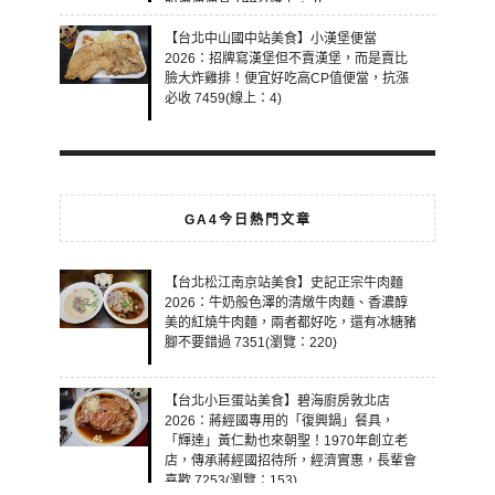
【台北中山國中站美食】小漢堡便當
2026：招牌寫漢堡但不賣漢堡，而是賣比
臉大炸雞排！便宜好吃高CP值便當，抗漲
必收 7459(線上：4)
GA4今日熱門文章
【台北松江南京站美食】史記正宗牛肉麵
2026：牛奶般色澤的清燉牛肉麵、香濃醇
美的紅燒牛肉麵，兩者都好吃，還有冰糖豬
腳不要錯過 7351(瀏覽：220)
【台北小巨蛋站美食】碧海廚房敦北店
2026：蔣經國專用的「復興鍋」餐具，
「輝達」黃仁勳也來朝聖！1970年創立老
店，傳承蔣經國招待所，經濟實惠，長輩會
喜歡 7253(瀏覽：153)