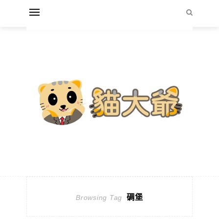
碉堡
Browsing Tag