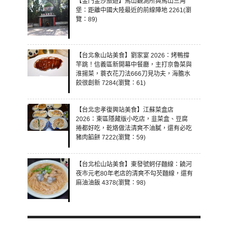
【金門金沙旅遊】馬山觀測所與馬山三角
堡：距離中國大陸最近的前線陣地 2261(瀏
覽：89)
【台北象山站美食】劉家宴 2026：烤鴨撐
竿跳！信義區新開幕中餐廳，主打京魯菜與
淮揚菜，蓑衣花刀法666刀見功夫，海膽水
餃很創新 7284(瀏覽：61)
【台北忠孝復興站美食】江蘇菜盒店
2026：東區隱藏版小吃店，韭菜盒、豆腐
捲都好吃，乾烙做法清爽不油膩，還有必吃
豬肉餡餅 7222(瀏覽：59)
【台北松山站美食】東發號蚵仔麵線：饒河
夜市元老80年老店的清爽不勾芡麵線，還有
麻油油飯 4378(瀏覽：98)