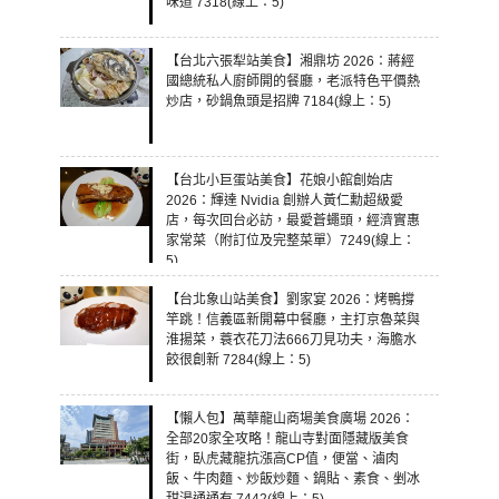
味道 7318(線上：5)
【台北六張犁站美食】湘鼎坊 2026：蔣經
國總統私人廚師開的餐廳，老派特色平價熱
炒店，砂鍋魚頭是招牌 7184(線上：5)
【台北小巨蛋站美食】花娘小館創始店
2026：輝達 Nvidia 創辦人黃仁勳超級愛
店，每次回台必訪，最愛蒼蠅頭，經濟實惠
家常菜（附訂位及完整菜單）7249(線上：
5)
【台北象山站美食】劉家宴 2026：烤鴨撐
竿跳！信義區新開幕中餐廳，主打京魯菜與
淮揚菜，蓑衣花刀法666刀見功夫，海膽水
餃很創新 7284(線上：5)
【懶人包】萬華龍山商場美食廣場 2026：
全部20家全攻略！龍山寺對面隱藏版美食
街，臥虎藏龍抗漲高CP值，便當、滷肉
飯、牛肉麵、炒飯炒麵、鍋貼、素食、剉冰
甜湯通通有 7442(線上：5)