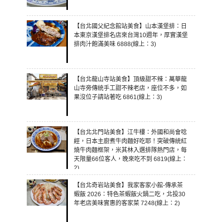
【台北國父紀念館站美食】山本漢堡排：日
本東京漢堡排名店來台灣10週年，厚實漢堡
排肉汁飽滿美味 6888(線上：3)
【台北龍山寺站美食】頂級甜不辣：萬華龍
山寺旁傳統手工甜不辣老店，座位不多，如
果沒位子請站著吃 6861(線上：3)
【台北北門站美食】江牛樓：外國和尚會唸
經，日本主廚煮牛肉麵好吃耶！突破傳統紅
燒牛肉麵框架，米其林入選排隊熱門店，每
天限量66位客人，晚來吃不到 6819(線上：
2)
【台北奇岩站美食】我家客家小館-傳承茶
蝦飯 2026：特色茶蝦飯火鍋二吃，北投30
年老店美味實惠的客家菜 7248(線上：2)