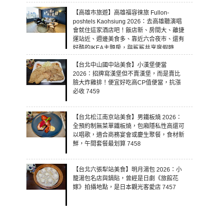
【高雄市旅遊】高雄福容徠旅 Fullon-
poshtels Kaohsiung 2026：去高雄聽演唱
會就住這家酒店吧！飯店新、房間大、離捷
運站近、週邊美食多、靠近六合夜市、還有
好酷的IKEA主題房，與鯊鯊共享度假時
光！ 7460
【台北中山國中站美食】小漢堡便當
2026：招牌寫漢堡但不賣漢堡，而是賣比
臉大炸雞排！便宜好吃高CP值便當，抗漲
必收 7459
【台北松江南京站美食】男鐵板燒 2026：
全預約制無菜單鐵板燒，包廂隱私性高還可
以唱歌，適合商務宴會或慶生聚餐，食材新
鮮，午間套餐最划算 7458
【台北六張犁站美食】明月湯包 2026：小
籠湯包名店與鍋貼，曾經是日劇《旅館花
嫁》拍攝地點，是日本觀光客愛店 7457