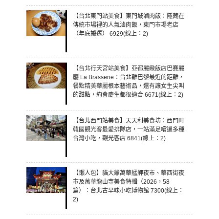
【台北東門站美食】東門城滷肉飯：隱藏在
傳統市場裡的人氣滷肉飯，東門市場老店
（年底搬遷） 6929(線上：2)
【台北行天宮站美食】亞都麗緻飯店巴賽麗
廳 La Brasserie：台北離巴黎最近的距離，
餐點精美華麗根本藝術品，還有讓女生尖叫
的甜點，約會慶生都很適合 6671(線上：2)
【台北西門站美食】天天利美食坊：西門町
韓國觀光客最愛排隊店，一站滿足嚐遍多種
台灣小吃，觀光客店 6841(線上：2)
【懶人包】貓大爺萬華艋舺夜市、華西街夜
市及萬華龍山寺美食特輯（2026，58
篇）：台北古早味小吃博物館 7300(線上：
2)