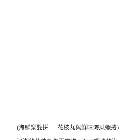
(海鮮樂雙拼 —
花枝丸與
鮮味海菜蝦捲
)