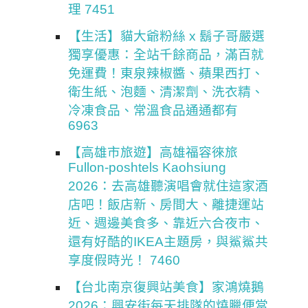
理 7451
【生活】貓大爺粉絲 x 鬍子哥嚴選
獨享優惠：全站千餘商品，滿百就
免運費！東泉辣椒醬、蘋果西打、
衛生紙、泡麵、清潔劑、洗衣精、
冷凍食品、常溫食品通通都有
6963
【高雄市旅遊】高雄福容徠旅
Fullon-poshtels Kaohsiung
2026：去高雄聽演唱會就住這家酒
店吧！飯店新、房間大、離捷運站
近、週邊美食多、靠近六合夜市、
還有好酷的IKEA主題房，與鯊鯊共
享度假時光！ 7460
【台北南京復興站美食】家鴻燒鵝
2026：興安街每天排隊的燒臘便當