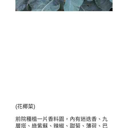
(花椰菜)
前院種植一片香料園，內有迷迭香、九
層塔、綠紫蘇、辣椒、甜菊、薄荷、巴