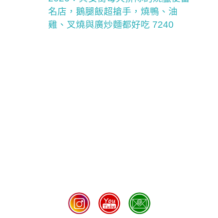
名店，鵝腿飯超搶手，燒鴨、油
雞、叉燒與廣炒麵都好吃 7240