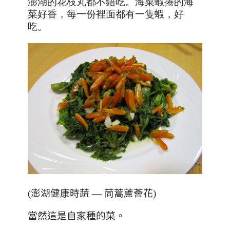
澎湖的花枝丸都不錯吃。海菜蝦捲的海
菜好香，每一份裡面都有一隻蝦，好
吃。
(澎湖健康時蔬 — 茼蒿蘆薈花)
當然這是自家種的菜。