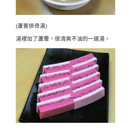
(蘆薈排骨湯)
湯裡加了
蘆薈，
很清爽不油的一道湯。