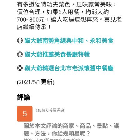
有多道獨特功夫菜色，風味家常美味，
價位合理，如果
6
人用餐，均消大約
700~800
元，讓人吃過還想再來。喜見老
店繼續傳承！
◎
貓大爺南勢角線與中和、永和美食
◎
貓大爺推薦美食餐廳特輯
◎
貓大爺精選台北市老派懷舊中餐廳
(2021/5/1更新)
評論
1位網友投票評論
5
關於本文評論的商家、商品、景點、議
題、方法，你給幾顆星呢？