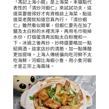
「馮記上海小館」是上海菜，本貓點代
表性的「清炒河蝦仁」來試試功夫，這
道菜要做得好才有資格談上海菜，點這
道菜老闆就知道您真內行。「清炒蝦
仁」雖然看似簡單，但蝦仁要先在加了
鹽及太白粉的水裡洗淨，再用毛巾吸掉
水份，打個蛋清再加點太白粉攪和一
下，冰過之後再炒，炒時還要略加一點
紹興酒。這家店炒的清脆，加一點陳醋
更加提味。上海人傳統偏向吃河鮮不太
吃海鮮，河蝦比海蝦小隻，用小隻河蝦
才是正宗上海風味。