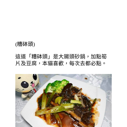
(糟砵頭)
這道「糟砵頭」
是大腸頭砂鍋，加點筍
片及豆腐，本貓喜歡，每次去都必點。