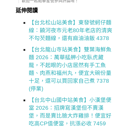
歡迎一起點擊星號參與評論唷！
延伸閱讀
【台北松山站美食】東發號蚵仔麵
線：饒河夜市元老80年老店的清爽
不勾芡麵線，還有麻油油飯 4378
【台北龍山寺站美食】雙葉海鮮魚
麵 2026：萬華艋舺小吃臥虎藏
龍，不起眼的小店居然有手工魚
麵、肉燕和福州丸，便宜大碗份量
十足，還可以買回家自己煮 7378
(停業)
【台北中山國中站美食】小漢堡便
當 2026：招牌寫漢堡但不賣漢
堡，而是賣比臉大炸雞排！便宜好
吃高CP值便當，抗漲必收 7459