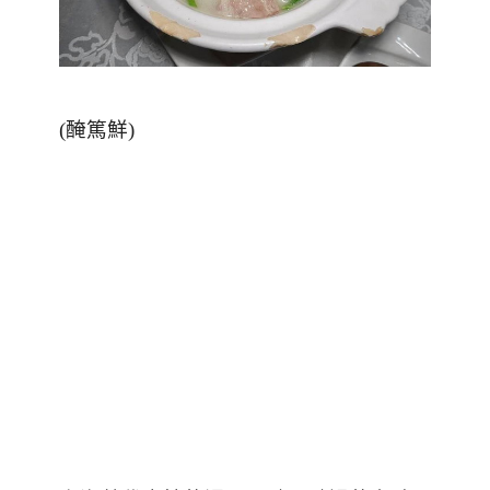
(
醃篤鮮
)