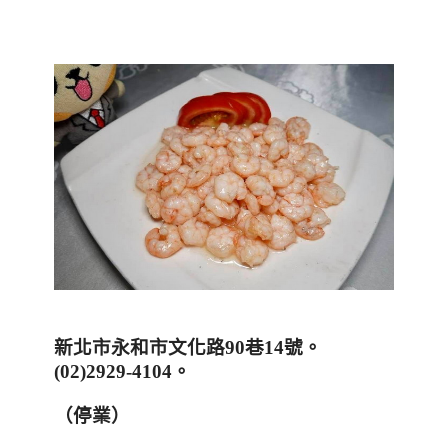
新北市永和市文化路
90
巷
14
號。
(02)2929-4104
。
（停業）