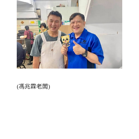
(馮兆霖老闆)