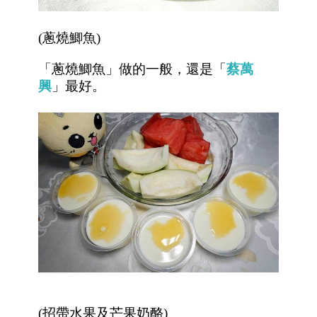
(蔥燒鯽魚)
「蔥燒鯽魚」做的一般，還是「
蔡萬
興
」最好。
(招帶水果及
芒果奶酪
)