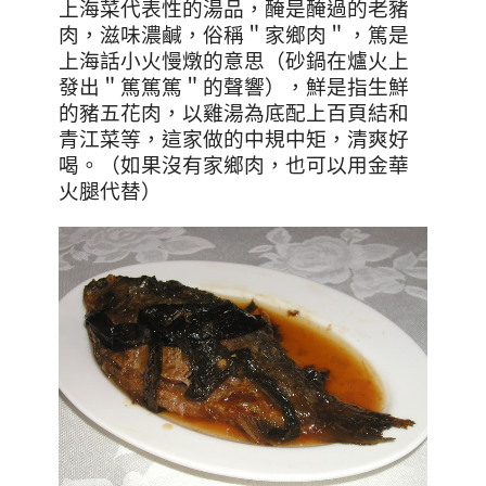
上海菜代表性的湯品，醃是醃過的老豬
肉，滋味濃鹹，俗稱＂家鄉肉＂，篤是
上海話小火慢燉的意思（砂鍋在爐火上
發出＂篤篤篤＂的聲響），鮮是指生鮮
的豬五花肉，以雞湯為底配上百頁結和
青江菜等，這家做的中規中矩，清爽好
喝。（如果沒有家鄉肉，也可以用金華
火腿代替）