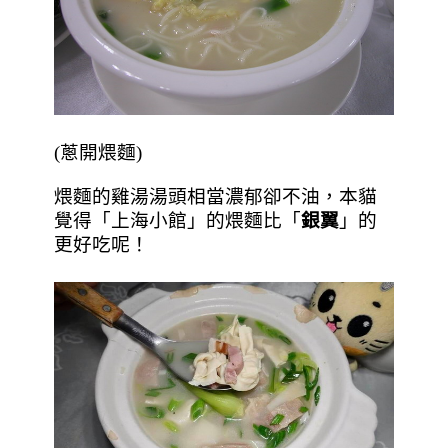
(蔥開煨麵)
煨麵的雞湯湯頭相當濃郁卻不油，本貓
覺得「上海小館」的煨麵比「
銀翼
」的
更好吃呢！