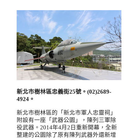
新北市樹林區忠義街
25
號。
(02)2689-
4924
。
新北市樹林區的「新北市軍人忠靈祠」
附設有一座「武器公園」，陳列三軍除
役武器。
2014
年
4
月
2
日重新開幕，全新
整建的公園除了原有陳列武器外還新增