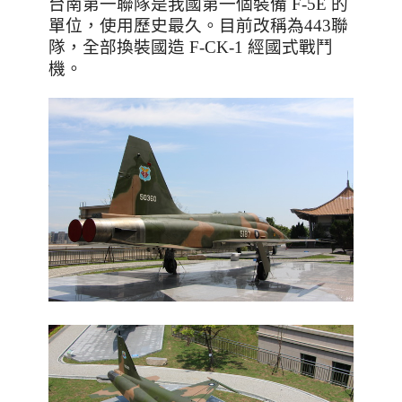
台南第一聯隊是我國第一個裝備
F-5E
的
單位，使用歷史最久。目前改稱為
443
聯
隊，全部換裝國造
F-CK-1
經國式戰鬥
機。