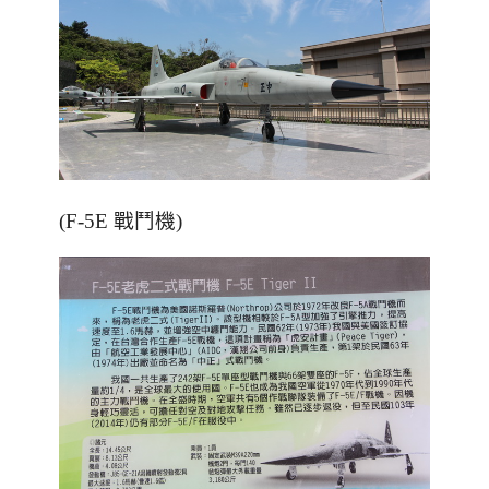
(F-5E 戰鬥機)