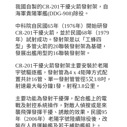
我國自製的
CR-201
干擾火箭發射架，自
海軍貴陽軍艦
(DDG-908)
除役。
中科院自民國
65
年（
1976
年）開始研發
CR-201
干擾火箭，並於民國
68
年（
1979
年）試射成功。發射架是以「工蜂四
型」多管火箭的
20
聯裝發射架為基礎，
發展出艦用型的
16
聯裝發射架。
CR-201
干擾火箭發射架主要安裝於老陽
宇號驅逐艦，發射管為
4 x 4
矩陣方式配
置共計
16
管、單一發射管管徑
5
又
1/8
吋，
射速最大每分鐘
1
發，射程
3.8
公里。
主要功能為發射干擾彈，配合艦上的電
戰及射控系統操作，對敵人偵搜或是來
襲飛彈發揮干擾、誘敵的效果。民國
95
年（
2006
年）老陽字號陸續除役後，改
裝在人員運輸艦及若干補助艦艇上。