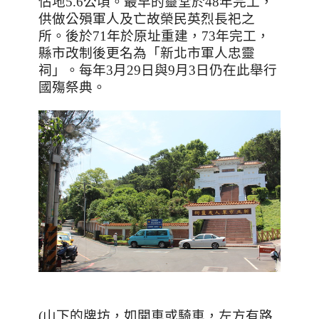
佔地
5.6
公頃。最早的靈堂於
48
年完工，
供做公殞軍人及亡故榮民英烈長祀之
所。後於
71
年於原址重建，
73
年完工，
縣市改制後更名為「新北市軍人忠靈
祠」。每年
3
月
29
日與
9
月
3
日仍在此舉行
國殤祭典。
(山下的牌坊，如開車或騎車，左方有路