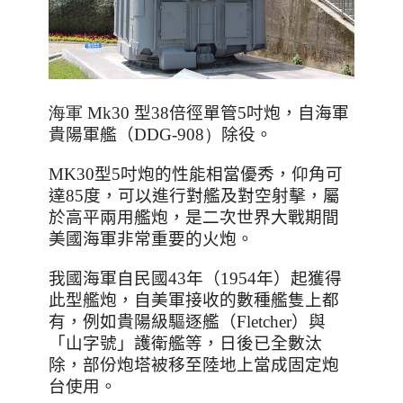
海軍 Mk30
型
38
倍徑單管
5
吋炮
，自海軍
貴陽軍艦（
DDG-908）
除役。
MK30
型
5
吋炮的性能相當優秀，仰角可
達
85
度，可以進行對艦及對空射擊，屬
於高平兩用艦炮，是二次世界大戰期間
美國海軍非常重要的火炮。
我國海軍自民國
43
年（
1954
年）起獲得
此型艦炮，自美軍接收的數種艦隻上都
有，例如貴陽級驅逐艦（
Fletcher
）與
「山字號」護衛艦等，日後已全數汰
除，部份炮塔被移至陸地上當成固定炮
台使用。