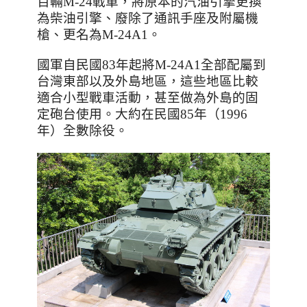
百輛
M-24
戰車，將原本的汽油引擎更換
為柴油引擎、廢除了通訊手座及附屬機
槍、更名為
M-24A1
。
國軍自民國
83
年起將
M-24A1
全部配屬到
台灣東部以及外島地區，這些地區比較
適合小型戰車活動，甚至做為外島的固
定砲台使用。大約在民國
85
年（
1996
年）全數除役。