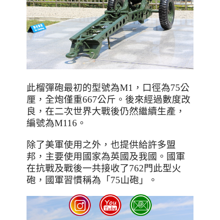
此榴彈砲最初的型號為
M1
，口徑為
75
公
厘，全炮僅重
667
公斤。後來經過數度改
良，在二次世界大戰後仍然繼續生產，
編號為
M116
。
除了美軍使用之外，也提供給許多盟
邦，主要使用國家為英國及我國。國軍
在抗戰及戰後一共接收了
762
門此型火
砲，國軍習慣稱為「
75
山砲」。