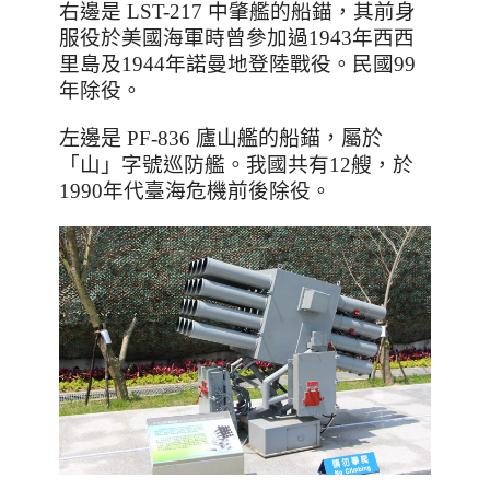
右邊是 LST-217 中肇艦的船錨，其前身
服役於美國海軍時曾參加過1943年西西
里島及1944年諾曼地登陸戰役。民國99
年除役。
左邊是 PF-836 廬山艦的船錨，屬於
「山」字號巡防艦。
我國共有12艘，於
1990
年代臺海危機前後除役。