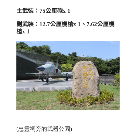
主武裝：
75
公厘砲
x 1
副武裝：
12.7
公厘機槍
x 1
、
7.62
公厘機
槍
x 1
(忠靈祠旁的武器公園)