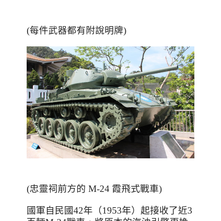
(每件武器都有附說明牌)
(忠靈祠前方的 M-24 霞飛式戰車)
國軍自民國
42
年（
1953
年）起接收了近
3