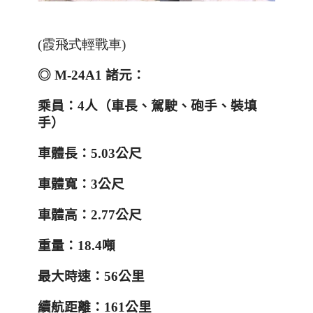
(霞飛式輕戰車)
◎ M-24A1 諸元：
乘員：
4
人（車長、駕駛、砲手、裝填
手）
車體長：
5.03
公尺
車體寬：
3
公尺
車體高：
2.77
公尺
重量：
18.4
噸
最大時速：
56
公里
續航距離：
161
公里