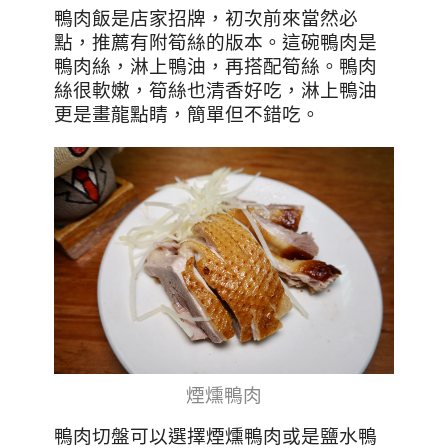
鴨肉飯是店家招牌，初次前來當然必
點，推薦有附筍絲的版本。這碗鴨肉是
鴨肉絲，淋上鴨油，再搭配筍絲。鴨肉
絲很軟嫩，筍絲也清香好吃，淋上鴨油
更是畫龍點睛，簡單但不錯吃。
煙燻鴨肉
鴨肉切盤可以選擇煙燻鴨肉或是鹽水鴨