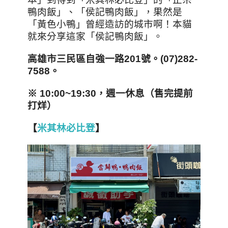
鴨肉飯」、「侯記鴨肉飯」，果然是
「黃色小鴨」曾經造訪的城市啊！本貓
就來分享這家「侯記鴨肉飯」。
高雄市三民區自強一路201
號
。(07)282-
7588
。
※ 10:00~19:30
，週一休息（售完提前
打烊）
【
米其林必比登
】