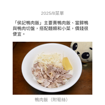
2025/8菜單
「侯記鴨肉飯」主要賣鴨肉飯、當歸鴨
與鴨肉切盤，搭配麵類和小菜，價錢很
便宜。
鴨肉飯（附筍絲）