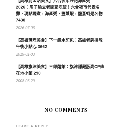
【高雄前金站美食】六合夜市莊記海產粥
2026：周子瑜去老闆家吃飯！六合夜市代表名
攤，現點現煮，海產粥，鹽蒸蝦，鹽蒸蚵是名物
7430
2026-07-06
【高雄鹽埕美食】下一鍋水煎包：高雄老牌排隊
午後小點心 3662
2019-01-03
【高雄旗津美食】三郎麵館：旗津隱藏版高CP值
在地小館 290
2008-06-29
NO COMMENTS
LEAVE A REPLY