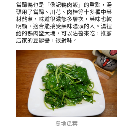
當歸鴨也是「侯記鴨肉飯」的重點，湯
頭用了當歸、川芎、肉桂等十多種中藥
材熬煮，味道很濃郁多層次，藥味也較
明顯，適合能接受藥味湯頭的人。湯裡
給的鴨肉蠻大塊，可以沾醬來吃，推薦
店家的豆瓣醬，很對味。
燙地瓜葉