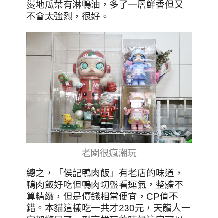
燙地瓜葉有淋鴨油，多了一層鮮香但又
不會太強烈，很好。
老闆很瘋潮玩
總之，「侯記鴨肉飯」有老店的味道，
鴨肉飯好吃但鴨肉切盤看運氣，整體不
算精緻，但是價錢相當便宜，CP值不
錯。本貓這樣吃一共才230元，天龍人一