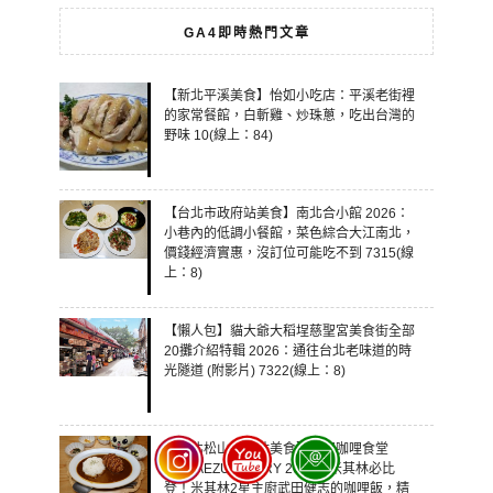
GA4即時熱門文章
【新北平溪美食】怡如小吃店：平溪老街裡
的家常餐館，白斬雞、炒珠蔥，吃出台灣的
野味 10(線上：84)
【台北市政府站美食】南北合小館 2026：
小巷內的低調小餐館，菜色綜合大江南北，
價錢經濟實惠，沒訂位可能吃不到 7315(線
上：8)
【懶人包】貓大爺大稻埕慈聖宮美食街全部
20攤介紹特輯 2026：通往台北老味道的時
光隧道 (附影片) 7322(線上：8)
【台北松山機場站美食】武田咖哩食堂
TORIAEZU CURRY 2026：米其林必比
登！米其林2星主廚武田健志的咖哩飯，精