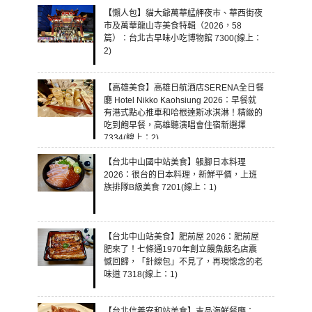
【懶人包】貓大爺萬華艋舺夜市、華西街夜
市及萬華龍山寺美食特輯（2026，58
篇）：台北古早味小吃博物館 7300(線上：
2)
【高雄美食】高雄日航酒店SERENA全日餐
廳 Hotel Nikko Kaohsiung 2026：早餐就
有港式點心推車和哈根達斯冰淇淋！精緻的
吃到飽早餐，高雄聽演唱會住宿新選擇
7334(線上：2)
【台北中山國中站美食】躼腳日本料理
2026：很台的日本料理，新鮮平價，上班
族排隊B級美食 7201(線上：1)
【台北中山站美食】肥前屋 2026：肥前屋
肥來了！七條通1970年創立饅魚飯名店震
憾回歸，「針線包」不見了，再現懷念的老
味道 7318(線上：1)
【台北信義安和站美食】吉品海鮮餐廳：