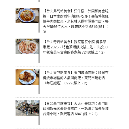
【台北北門站美食】江牛樓：外國和尚會唸
經，日本主廚煮牛肉麵好吃耶！突破傳統紅
燒牛肉麵框架，米其林入選排隊熱門店，每
天限量66位客人，晚來吃不到 6819(線上：
3)
【台北奇岩站美食】我家客家小館-傳承茶
蝦飯 2026：特色茶蝦飯火鍋二吃，北投30
年老店美味實惠的客家菜 7248(線上：2)
【台北東門站美食】東門城滷肉飯：隱藏在
傳統市場裡的人氣滷肉飯，東門市場老店
（年底搬遷） 6929(線上：2)
【台北西門站美食】天天利美食坊：西門町
韓國觀光客最愛排隊店，一站滿足嚐遍多種
台灣小吃，觀光客店 6841(線上：2)