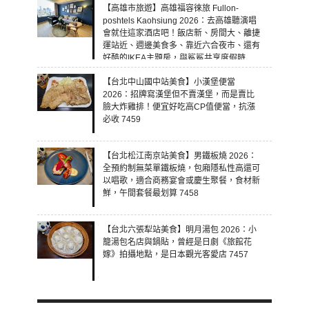
【高雄市旅遊】高雄福容徠旅 Fullon-
poshtels Kaohsiung 2026：去高雄聽演唱
會就住這家酒店吧！飯店新、房間大、離捷
運站近、週邊美食多、靠近六合夜市、還有
好酷的IKEA主題房，與鯊鯊共享度假時
光！ 7460
【台北中山國中站美食】小漢堡便當
2026：招牌寫漢堡但不賣漢堡，而是賣比
臉大炸雞排！便宜好吃高CP值便當，抗漲
必收 7459
【台北松江南京站美食】男鐵板燒 2026：
全預約制無菜單鐵板燒，包廂隱私性高還可
以唱歌，適合商務宴會或慶生聚餐，食材新
鮮，午間套餐最划算 7458
【台北六張犁站美食】明月湯包 2026：小
籠湯包名店與鍋貼，曾經是日劇《旅館花
嫁》拍攝地點，是日本觀光客愛店 7457