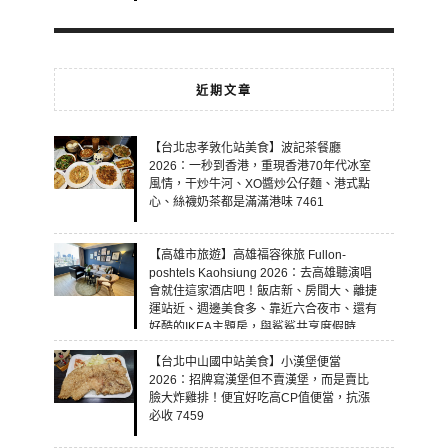
近期文章
【台北忠孝敦化站美食】波記茶餐廳
2026：一秒到香港，重現香港70年代冰室
風情，干炒牛河、XO醬炒公仔麵、港式點
心、絲襪奶茶都是滿滿港味 7461
【高雄市旅遊】高雄福容徠旅 Fullon-
poshtels Kaohsiung 2026：去高雄聽演唱
會就住這家酒店吧！飯店新、房間大、離捷
運站近、週邊美食多、靠近六合夜市、還有
好酷的IKEA主題房，與鯊鯊共享度假時
光！ 7460
【台北中山國中站美食】小漢堡便當
2026：招牌寫漢堡但不賣漢堡，而是賣比
臉大炸雞排！便宜好吃高CP值便當，抗漲
必收 7459