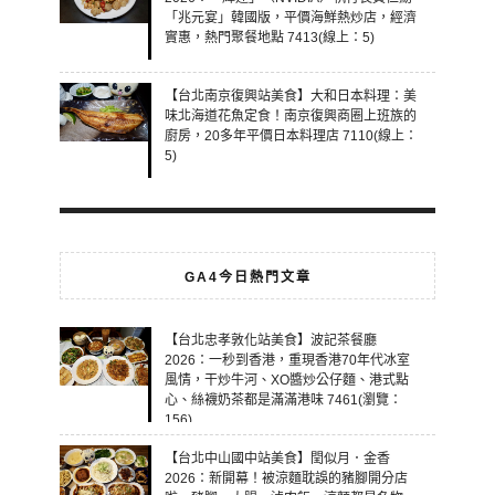
「兆元宴」韓國版，平價海鮮熱炒店，經濟
實惠，熱門聚餐地點 7413(線上：5)
【台北南京復興站美食】大和日本料理：美
味北海道花魚定食！南京復興商圈上班族的
廚房，20多年平價日本料理店 7110(線上：
5)
GA4今日熱門文章
【台北忠孝敦化站美食】波記茶餐廳
2026：一秒到香港，重現香港70年代冰室
風情，干炒牛河、XO醬炒公仔麵、港式點
心、絲襪奶茶都是滿滿港味 7461(瀏覽：
156)
【台北中山國中站美食】閏似月．金香
2026：新開幕！被涼麵耽誤的豬腳開分店