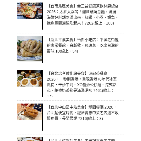
【台南北區美食】金三益健康茶飲林森總店
2026：太狂太浮誇！爆紅鍋燒意麵，滿滿
海鮮好料舖到滿出來，紅蟳、小卷、鰻魚、
鮑魚意麵通通吃起來！7262(線上：103)
【新北平溪美食】怡如小吃店：平溪老街裡
的家常餐館，白斬雞、炒珠蔥，吃出台灣的
野味 10(線上：34)
【台北忠孝敦化站美食】波記茶餐廳
2026：一秒到香港，重現香港70年代冰室
風情，干炒牛河、XO醬炒公仔麵、港式點
心、絲襪奶茶都是滿滿港味 7461(線上：
17)
【台北中山國中站美食】聚園餐廳 2026：
台北超便宜烤鴨，經濟實惠中菜老店還不收
服務費，長輩最愛 7216(線上：8)