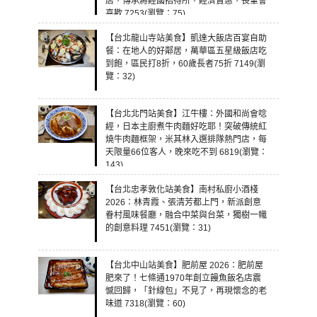
店，傳承蔣經國招待所，經濟實惠，長輩會
喜歡 7253(瀏覽：75)
【台北龍山寺站美食】凱達大飯店百宴自助
餐：在地人的好鄰居，萬華區五星級飯店吃
到飽，區民打8折，60歲長者75折 7149(瀏
覽：32)
【台北北門站美食】江牛樓：外國和尚會唸
經，日本主廚煮牛肉麵好吃耶！突破傳統紅
燒牛肉麵框架，米其林入選排隊熱門店，每
天限量66位客人，晚來吃不到 6819(瀏覽：
143)
【台北忠孝敦化站美食】南村私廚小酒棧
2026：林青霞、張清芳都上門，新派創意
眷村風味餐廳，融合中菜與台菜，獨樹一幟
的創意料理 7451(瀏覽：31)
【台北中山站美食】肥前屋 2026：肥前屋
肥來了！七條通1970年創立饅魚飯名店震
憾回歸，「針線包」不見了，再現懷念的老
味道 7318(瀏覽：60)