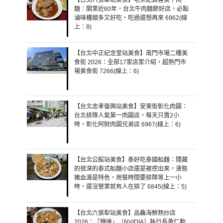
【台北六張犁站美食】老宋記真善美牛肉
麵：開業近60年，台北牛肉麵節好店，必點
滷味種類多又好吃，吃過還想再來 6962(線
上：8)
【台北中正紀念堂站美食】南門市場二樓美
食街 2026：全部17家店家介紹，超熱門市
場美食街 7266(線上：6)
【台北忠孝復興站美食】安東街彰化肉圓：
台北排隊人氣第一肉圓店，每天只賣2小
時，彰化阿財肉圓兄弟店 6967(線上：6)
【台北公館站美食】泰好吃泰國船麵：隱藏
的很深的泰式船麵小店還是被挖出來，液態
豬血湯是特色，用餐時間要排隊等上一小
時，還沒營業就有人在排了 6845(線上：5)
【台北六張犁站美食】品鱻海鮮熱炒店
2026：「輝達」（NVIDIA）執行長黃仁勳