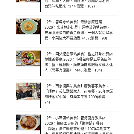
啦，豬腳、大腸、滷肉飯、涼麵都是名物，
台灣味吃起來 7377(瀏覽：109)
【台北善導寺站美食】青嬌膠原麵館
2026：米其林必比登！超香濃的蟹黃麵、
充滿膠原蛋白的黃金雞湯，一個人就可以享
受，小菜強大不要錯過 7437(瀏覽：90)
【台北國父紀念館站美食】極之好味松菸店
燒臘茶餐廳 2026：小餐館卻是五星飯店等
級手藝，燒臘飯、脆皮燒肉和肥龍叉燒太迷
人（開幕有優惠） 7446(瀏覽：104)
【台北南京復興站美食】廚房客家美食：
「輝達」黃仁勳帶家人一起用餐，20年家常
風味客家小館，有商業午餐 7009(瀏覽：
74)
【台北小巨蛋站美食】碧海廚房敦北店
2026：蔣經國專用的「復興鍋」餐具，
「輝達」黃仁勳也來朝聖！1970年創立老