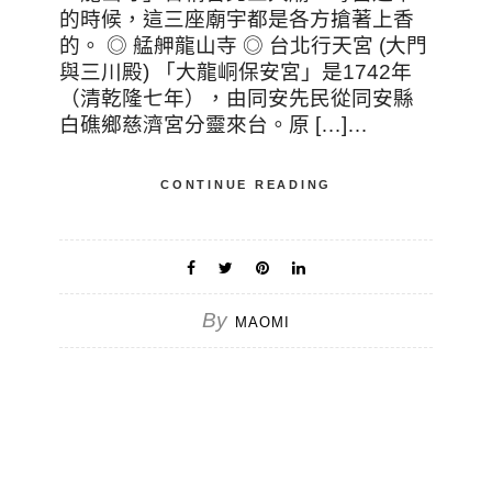
的時候，這三座廟宇都是各方搶著上香
的。 ◎ 艋舺龍山寺 ◎ 台北行天宮 (大門
與三川殿) 「大龍峒保安宮」是1742年
（清乾隆七年），由同安先民從同安縣
白礁鄉慈濟宮分靈來台。原 […]…
CONTINUE READING
By
MAOMI