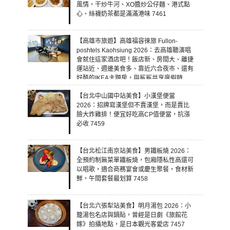
風情，干炒牛河、XO醬炒公仔麵、港式點
心、絲襪奶茶都是滿滿港味 7461
【高雄市旅遊】高雄福容徠旅 Fullon-
poshtels Kaohsiung 2026：去高雄聽演唱
會就住這家酒店吧！飯店新、房間大、離捷
運站近、週邊美食多、靠近六合夜市、還有
好酷的IKEA主題房，與鯊鯊共享度假時
光！ 7460
【台北中山國中站美食】小漢堡便當
2026：招牌寫漢堡但不賣漢堡，而是賣比
臉大炸雞排！便宜好吃高CP值便當，抗漲
必收 7459
【台北松江南京站美食】男鐵板燒 2026：
全預約制無菜單鐵板燒，包廂隱私性高還可
以唱歌，適合商務宴會或慶生聚餐，食材新
鮮，午間套餐最划算 7458
【台北六張犁站美食】明月湯包 2026：小
籠湯包名店與鍋貼，曾經是日劇《旅館花
嫁》拍攝地點，是日本觀光客愛店 7457