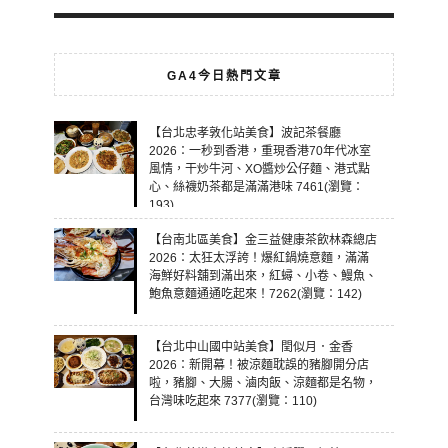
GA4今日熱門文章
【台北忠孝敦化站美食】波記茶餐廳
2026：一秒到香港，重現香港70年代冰室
風情，干炒牛河、XO醬炒公仔麵、港式點
心、絲襪奶茶都是滿滿港味 7461(瀏覽：
193)
【台南北區美食】金三益健康茶飲林森總店
2026：太狂太浮誇！爆紅鍋燒意麵，滿滿
海鮮好料舖到滿出來，紅蟳、小卷、鰻魚、
鮑魚意麵通通吃起來！7262(瀏覽：142)
【台北中山國中站美食】閏似月．金香
2026：新開幕！被涼麵耽誤的豬腳開分店
啦，豬腳、大腸、滷肉飯、涼麵都是名物，
台灣味吃起來 7377(瀏覽：110)