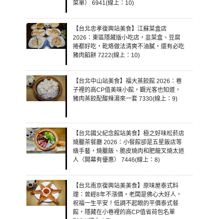
菜單） 6941(線上：10)
【台北忠孝復興站美食】江蘇菜盒店
2026：東區隱藏版小吃店，韭菜盒、豆腐
捲都好吃，乾烙做法清爽不油膩，還有必吃
豬肉餡餅 7222(線上：10)
【台北中山站美食】福大蒸餃館 2026：巷
子裡的高CP值美味小館，觀光客也知道，
豬肉蒸餃配酸辣湯來一套 7330(線上：9)
【台北國父紀念館站美食】極之好味松菸店
燒臘茶餐廳 2026：小餐館卻是五星飯店等
級手藝，燒臘飯、脆皮燒肉和肥龍叉燒太迷
人（開幕有優惠） 7446(線上：8)
【台北南京復興站美美食】原味屋泰式料
理：曾經8年不漲價，老闆是佛心大好人，
祝福一生平安！低調不起眼的平價泰式餐
館，隱藏在小巷裡的高CP值省荷包名單