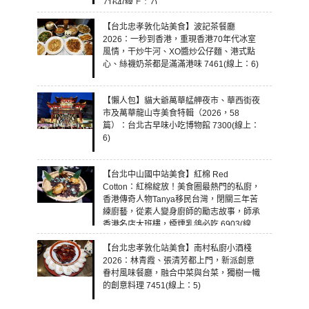
7164(線上：7)
【台北忠孝敦化站美食】波記茶餐廳
2026：一秒到香港，重現香港70年代冰室
風情，干炒牛河、XO醬炒公仔麵、港式點
心、絲襪奶茶都是滿滿港味 7461(線上：6)
【懶人包】貓大爺萬華艋舺夜市、華西街夜
市及萬華龍山寺美食特輯（2026，58
篇）：台北古早味小吃博物館 7300(線上：
6)
【台北中山國中站美食】紅棉 Red
Cotton：紅棉綻放！美食圈最熱門的私廚，
香港傳奇人物Tanya移民台灣，閉關三年苦
練廚藝，從素人變身廚師的勵志故事，師承
香港名店大班樓，煙燻乳鴿必吃 6903(線
上：5)
【台北忠孝敦化站美食】南村私廚小酒棧
2026：林青霞、張清芳都上門，新派創意
眷村風味餐廳，融合中菜與台菜，獨樹一幟
的創意料理 7451(線上：5)