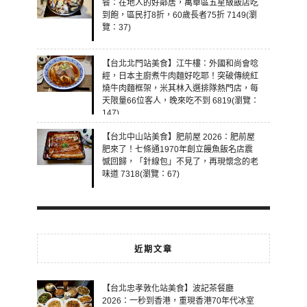
餐：在地人的好鄰居，萬華區五星級飯店吃
到飽，區民打8折，60歲長者75折 7149(瀏
覽：37)
【台北北門站美食】江牛樓：外國和尚會唸
經，日本主廚煮牛肉麵好吃耶！突破傳統紅
燒牛肉麵框架，米其林入選排隊熱門店，每
天限量66位客人，晚來吃不到 6819(瀏覽：
147)
【台北中山站美食】肥前屋 2026：肥前屋
肥來了！七條通1970年創立饅魚飯名店震
憾回歸，「針線包」不見了，再現懷念的老
味道 7318(瀏覽：67)
近期文章
【台北忠孝敦化站美食】波記茶餐廳
2026：一秒到香港，重現香港70年代冰室