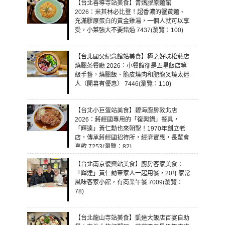
【台北善導寺站美食】青嬌膠原麵館
2026：米其林必比登！超香濃的蟹黃麵、
充滿膠原蛋白的黃金雞湯，一個人就可以享
受，小菜強大不要錯過 7437(瀏覽：100)
【台北國父紀念館站美食】極之好味松菸店
燒臘茶餐廳 2026：小餐館卻是五星飯店等
級手藝，燒臘飯、脆皮燒肉和肥龍叉燒太迷
人（開幕有優惠） 7446(瀏覽：110)
【台北小巨蛋站美食】碧海廚房敦北店
2026：蔣經國專用的「復興鍋」餐具，
「輝達」黃仁勳也來朝聖！1970年創立老
店，傳承蔣經國招待所，經濟實惠，長輩會
喜歡 7253(瀏覽：82)
【台北南京復興站美食】廚房客家美食：
「輝達」黃仁勳帶家人一起用餐，20年家常
風味客家小館，有商業午餐 7009(瀏覽：
78)
【台北龍山寺站美食】凱達大飯店百宴自助