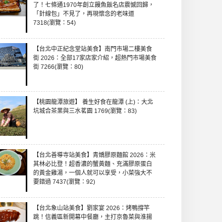
了！七條通1970年創立饅魚飯名店震憾回歸，
「針線包」不見了，再現懷念的老味道
7318(瀏覽：54)
【台北中正紀念堂站美食】南門市場二樓美食
街 2026：全部17家店家介紹，超熱門市場美食
街 7266(瀏覽：80)
【桃園龍潭旅遊】 養生好食在龍潭 (上)：大北
坑城合茶業與三水茗園 1769(瀏覽：83)
【台北善導寺站美食】青嬌膠原麵館 2026：米
其林必比登！超香濃的蟹黃麵、充滿膠原蛋白
的黃金雞湯，一個人就可以享受，小菜強大不
要錯過 7437(瀏覽：92)
【台北象山站美食】劉家宴 2026：烤鴨撐竿
跳！信義區新開幕中餐廳，主打京魯菜與淮揚