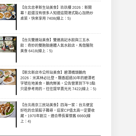
【台北忠孝新生站美食】玖玖樓 2026：新開
幕！趁還沒有很多人知道這間港式點心加熱炒
桌菜，快來享用 7408(線上：5)
【台北雙連站美食】雙連高記水餃與三五水
餃：奇妙的雙胞胎連體人氣水餃店，馬偕醫院
美食 6418(線上：5)
【新北新店市公所站美食】碧潭橋頭鵝肉
2026：米其林必比登，飄香超過30年的碧潭老
字號在地美食，鵝肉鮮美，公告營業到下午3點
只是參考用的，往往提早賣光光 7422(線上：5)
【台北南京三民站美食】四海一家：台北便宜
好吃的合菜館子難尋，這家CP值太高一定要收
藏，1970年創立，適合帶長輩懷舊 6660(線
上：4)