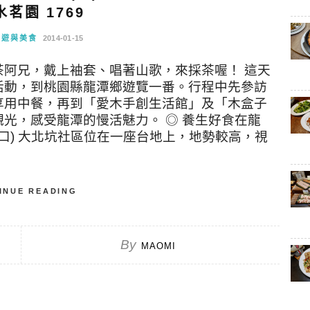
茗園 1769
旅遊與美食
2014-01-15
阿兄，戴上袖套、唱著山歌，來採茶喔！ 這天
活動，到桃園縣龍潭鄉遊覽一番。行程中先參訪
享用中餐，再到「愛木手創生活館」及「木盒子
光，感受龍潭的慢活魅力。 ◎ 養生好食在龍
入口) 大北坑社區位在一座台地上，地勢較高，視
INUE READING
By
MAOMI