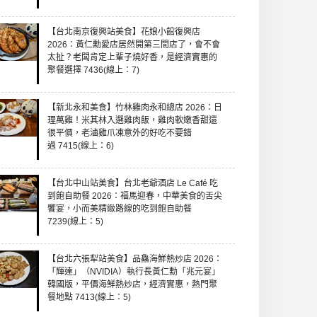
【台北南京復興站美食】花娘小館復興店
2026：黃仁勳愛店居然開第三間店了，會不會
太扯？老闆肯定上輩子燒好香，是經濟實惠的
聚餐選擇 7436(線上：7)
【新北永和美食】竹林雞肉永和總店 2026：日
理萬雞！米其林入選雞肉飯，雞肉軟嫩香甜還
很平價，老滷雞爪凍意外的好吃不要錯
過 7415(線上：6)
【台北中山站美食】台北老爺酒店 Le Café 吃
到飽自助餐 2026：福馬迎春，中華美食的舌尖
饗宴，小而美精緻路線的吃到飽自助餐
7239(線上：5)
【台北六張犁站美食】品鱻海鮮熱炒店 2026：
「輝達」（NVIDIA）執行長黃仁勳「兆元宴」
韓國版，平價海鮮熱炒店，經濟實惠，熱門聚
餐地點 7413(線上：5)