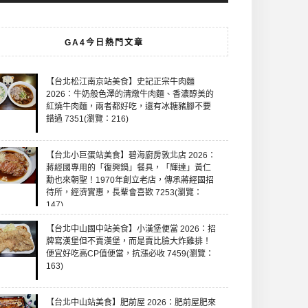
GA4今日熱門文章
【台北松江南京站美食】史記正宗牛肉麵
2026：牛奶般色澤的清燉牛肉麵、香濃醇美的
紅燒牛肉麵，兩者都好吃，還有冰糖豬腳不要
錯過 7351(瀏覽：216)
【台北小巨蛋站美食】碧海廚房敦北店 2026：
蔣經國專用的「復興鍋」餐具，「輝達」黃仁
勳也來朝聖！1970年創立老店，傳承蔣經國招
待所，經濟實惠，長輩會喜歡 7253(瀏覽：
147)
【台北中山國中站美食】小漢堡便當 2026：招
牌寫漢堡但不賣漢堡，而是賣比臉大炸雞排！
便宜好吃高CP值便當，抗漲必收 7459(瀏覽：
163)
【台北中山站美食】肥前屋 2026：肥前屋肥來