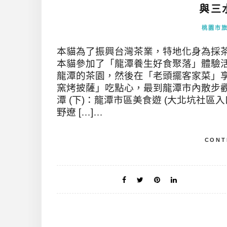
與三水
桃園市
本貓為了振興台灣茶業，特地化身為採茶
本貓參加了「龍潭養生好食聚落」體驗
龍潭的茶園，然後在「老頭擺客家菜」
窯烤披薩」吃點心，最到龍潭市內散步觀
潭 (下)：龍潭市區美食遊 (大北坑社區
野遼 […]…
CONT