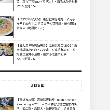
菜，蓑衣花刀法666刀見功夫，海膽水餃很創新
7284(瀏覽：57)
【台北松山站美食】東發號蚵仔麵線：饒河夜
市元老80年老店的清爽不勾芡麵線，還有麻油
油飯 4378(瀏覽：96)
【台北忠孝復興站美食】江蘇菜盒店 2026：東
區隱藏版小吃店，韭菜盒、豆腐捲都好吃，乾
烙做法清爽不油膩，還有必吃豬肉餡餅
7222(瀏覽：53)
近期文章
【高雄市旅遊】高雄福容徠旅 Fullon-poshtels
Kaohsiung 2026：去高雄演唱會就住這家酒店
吧！飯店新、房間大、離捷運站近、週邊美食