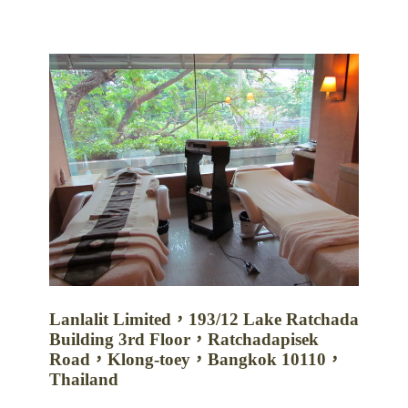
Lanlalit Limited，
193/12 Lake Ratchada
Building
3rd Floor，
Ratchadapisek
Road，
Klong-toey，
Bangkok 10110，
Thailand