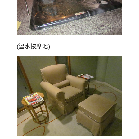
(溫水按摩池)