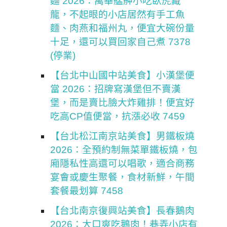
麵 2026：萬華艋舺小吃臥虎藏
龍，不起眼的小店居然有手工魚
麵、肉燕和福州丸，便宜大碗份量
十足，還可以買回家自己煮 7378
(停業)
【台北中山國中站美食】小漢堡便
當 2026：招牌寫漢堡但不賣漢
堡，而是賣比臉大炸雞排！便宜好
吃高CP值便當，抗漲必收 7459
【台北松江南京站美食】男鐵板燒
2026：全預約制無菜單鐵板燒，包
廂隱私性高還可以唱歌，適合商務
宴會或慶生聚餐，食材新鮮，午間
套餐最划算 7458
【台北南京復興站美食】長春鵝肉
2026：大口爽吃鵝肉！巷弄小店有