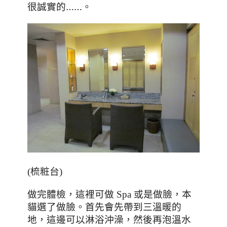
很誠實的
……
。
(梳粧台)
做完體檢
，這裡可做 Spa 或是做臉，本
貓選了做臉。首先會先帶到三溫暖的
地，這邊可以淋浴沖澡，然後再泡溫水