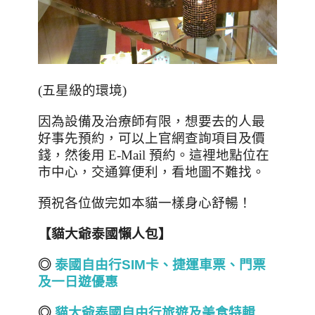
(五星級的環境)
因為設備及治療師有限，想要去的人最
好事先預約，可以上官網查詢項目及價
錢，然後用
E-Mail
預約。這裡地點位在
市中心，交通算便利，看地圖不難找。
預祝各位做完如本貓一樣身心舒暢！
【貓大爺泰國懶人包】
◎
泰國自由行SIM
卡、捷運車票、門票
及一日遊優惠
◎
貓大爺泰國自由行旅遊及美食特
輯