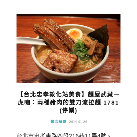
【台北忠孝敦化站美食】麵屋武藏－
虎嘯：兩種豬肉的雙刀流拉麵 1781
(停業)
懷念餐廳
2014-01-26
台北市忠孝東路四段216巷11弄4號。