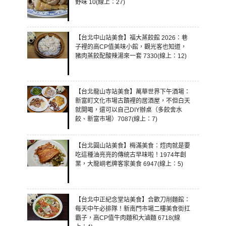
野味 10(線上：27)
【台北中山站美食】福大蒸餃館 2026：巷
子裡的高CP值美味小館，觀光客也知道，
豬肉蒸餃配酸辣湯來一套 7330(線上：12)
【台北龍山寺站美食】萬華世界下午酒場：
新富町文化市場古蹟裡的居酒屋，不但白天
就開喝，還可以自己DIY辦桌（多餃舍水
餃、新富市場）7087(線上：7)
【台北圓山站美食】梅滿美食：焢肉就是要
吃這種油亮亮的傳統古早味啦！1974年創
業，大龍峒老牌客家美食 6947(線上：5)
【台北中正紀念堂站美食】合歡刀削麵館：
每天中午必排隊！新南門市場二樓美食街扛
霸子，高CP值牛肉麵和大滷麵 6718(線