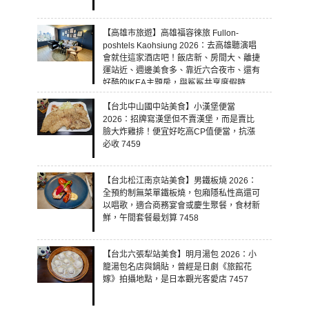
【高雄市旅遊】高雄福容徠旅 Fullon-
poshtels Kaohsiung 2026：去高雄聽演唱
會就住這家酒店吧！飯店新、房間大、離捷
運站近、週邊美食多、靠近六合夜市、還有
好酷的IKEA主題房，與鯊鯊共享度假時
光！ 7460
【台北中山國中站美食】小漢堡便當
2026：招牌寫漢堡但不賣漢堡，而是賣比
臉大炸雞排！便宜好吃高CP值便當，抗漲
必收 7459
【台北松江南京站美食】男鐵板燒 2026：
全預約制無菜單鐵板燒，包廂隱私性高還可
以唱歌，適合商務宴會或慶生聚餐，食材新
鮮，午間套餐最划算 7458
【台北六張犁站美食】明月湯包 2026：小
籠湯包名店與鍋貼，曾經是日劇《旅館花
嫁》拍攝地點，是日本觀光客愛店 7457