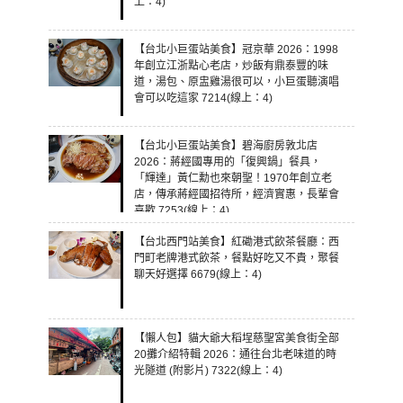
上：4)
【台北小巨蛋站美食】冠京華 2026：1998
年創立江浙點心老店，炒飯有鼎泰豐的味
道，湯包、原盅雞湯很可以，小巨蛋聽演唱
會可以吃這家 7214(線上：4)
【台北小巨蛋站美食】碧海廚房敦北店
2026：蔣經國專用的「復興鍋」餐具，
「輝達」黃仁勳也來朝聖！1970年創立老
店，傳承蔣經國招待所，經濟實惠，長輩會
喜歡 7253(線上：4)
【台北西門站美食】紅磡港式飲茶餐廳：西
門町老牌港式飲茶，餐點好吃又不貴，聚餐
聊天好選擇 6679(線上：4)
【懶人包】貓大爺大稻埕慈聖宮美食街全部
20攤介紹特輯 2026：通往台北老味道的時
光隧道 (附影片) 7322(線上：4)