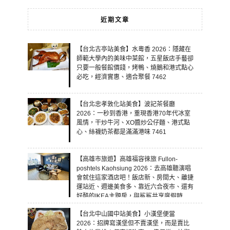
近期文章
【台北古亭站美食】水粵香 2026：隱藏在
師範大學內的美味中菜館，五星飯店手藝卻
只要一般餐館價錢，烤鴨、燒鵝和港式點心
必吃，經濟實惠、適合聚餐 7462
【台北忠孝敦化站美食】波記茶餐廳
2026：一秒到香港，重現香港70年代冰室
風情，干炒牛河、XO醬炒公仔麵、港式點
心、絲襪奶茶都是滿滿港味 7461
【高雄市旅遊】高雄福容徠旅 Fullon-
poshtels Kaohsiung 2026：去高雄聽演唱
會就住這家酒店吧！飯店新、房間大、離捷
運站近、週邊美食多、靠近六合夜市、還有
好酷的IKEA主題房，與鯊鯊共享度假時
光！ 7460
【台北中山國中站美食】小漢堡便當
2026：招牌寫漢堡但不賣漢堡，而是賣比