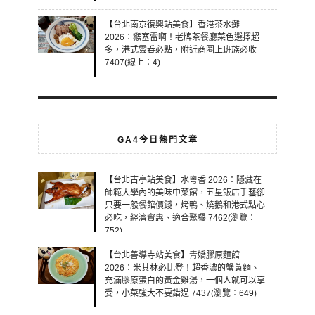
【台北南京復興站美食】香港茶水攤
2026：猴塞雷啊！老牌茶餐廳菜色選擇超
多，港式雲呑必點，附近商圈上班族必收
7407(線上：4)
GA4今日熱門文章
【台北古亭站美食】水粵香 2026：隱藏在
師範大學內的美味中菜館，五星飯店手藝卻
只要一般餐館價錢，烤鴨、燒鵝和港式點心
必吃，經濟實惠、適合聚餐 7462(瀏覽：
752)
【台北善導寺站美食】青嬌膠原麵館
2026：米其林必比登！超香濃的蟹黃麵、
充滿膠原蛋白的黃金雞湯，一個人就可以享
受，小菜強大不要錯過 7437(瀏覽：649)