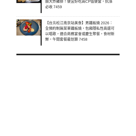
臉大炸雞排！便宜好吃高CP值便當，抗漲
必收 7459
【台北松江南京站美食】男鐵板燒 2026：
全預約制無菜單鐵板燒，包廂隱私性高還可
以唱歌，適合商務宴會或慶生聚餐，食材新
鮮，午間套餐最划算 7458