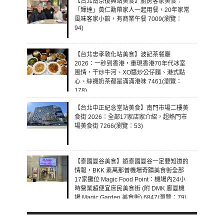
【台北南京復興站美食】廚房客家美食：
「輝達」黃仁勳帶家人一起用餐，20年家常
風味客家小館，有商業午餐 7009(瀏覽：
94)
【台北忠孝敦化站美食】波記茶餐廳
2026：一秒到香港，重現香港70年代冰室
風情，干炒牛河、XO醬炒公仔麵、港式點
心、絲襪奶茶都是滿滿港味 7461(瀏覽：
178)
【台北中正紀念堂站美食】南門市場二樓美
食街 2026：全部17家店家介紹，超熱門市
場美食街 7266(瀏覽：53)
【泰國曼谷美食】遊泰國曼谷一定要知道的
情報，BKK 素萬那普機場奇蹟美食街全部
17家攤位 Magic Food Point：機場內24小
時營業超便宜庶民美食街 (附 DMK 廊曼機
場 Magic Garden 美食街) 6847(瀏覽：79)