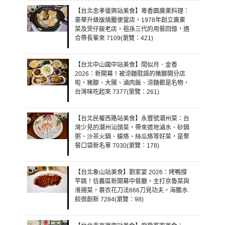
【台北忠孝復興站美食】粵香園廣東料理：
豪華升級版燒臘便當店，1978年創立廣東
菜及煲仔飯老店，祖孫三代的用餐回憶，適
合帶長輩來 7109(瀏覽：421)
【台北中山國中站美食】閏似月．金香
2026：新開幕！被涼麵耽誤的豬腳開分店
啦，豬腳、大腸、滷肉飯、涼麵都是名物，
台灣味吃起來 7377(瀏覽：261)
【台北民權西路站美食】永豐號潮州菜：台
灣少見的潮州汕頭菜，帶來道地滷水、砂鍋
粥、沙茶火鍋、蠔烙、絲瓜烙等好菜，是聚
餐口袋新名單 7030(瀏覽：178)
【台北象山站美食】劉家宴 2026：烤鴨撐
竿跳！信義區新開幕中餐廳，主打京魯菜與
淮揚菜，蓑衣花刀法666刀見功夫，海膽水
餃很創新 7284(瀏覽：98)