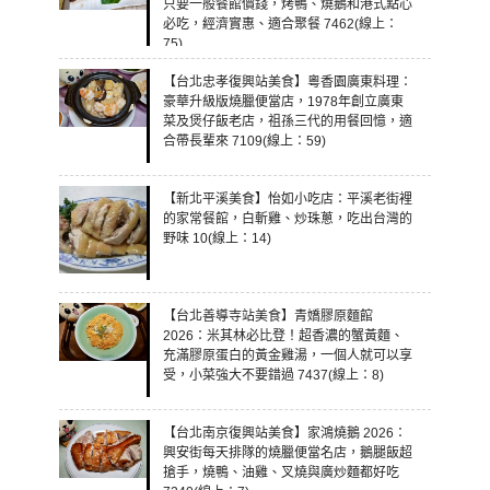
只要一般餐館價錢，烤鴨、燒鵝和港式點心
必吃，經濟實惠、適合聚餐 7462(線上：
75)
【台北忠孝復興站美食】粵香園廣東料理：
豪華升級版燒臘便當店，1978年創立廣東
菜及煲仔飯老店，祖孫三代的用餐回憶，適
合帶長輩來 7109(線上：59)
【新北平溪美食】怡如小吃店：平溪老街裡
的家常餐館，白斬雞、炒珠蔥，吃出台灣的
野味 10(線上：14)
【台北善導寺站美食】青嬌膠原麵館
2026：米其林必比登！超香濃的蟹黃麵、
充滿膠原蛋白的黃金雞湯，一個人就可以享
受，小菜強大不要錯過 7437(線上：8)
【台北南京復興站美食】家鴻燒鵝 2026：
興安街每天排隊的燒臘便當名店，鵝腿飯超
搶手，燒鴨、油雞、叉燒與廣炒麵都好吃