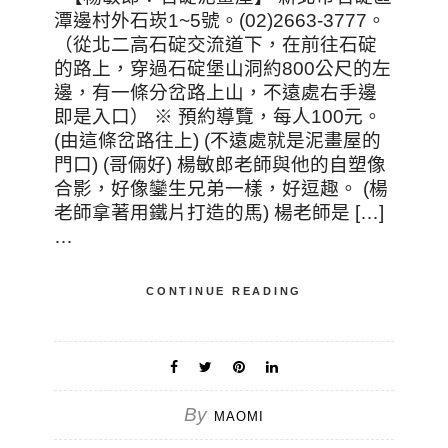
潭邊村外石崁1~5號。(02)2663-3777。
（從北二高石碇交流道下，在前往石碇
的路上，穿過石碇堡山洞約800公尺的左
邊，有一條分岔路上山，不遠處右手邊
即是入口） ※ 預約導覽，每人100元。
(由這條岔路往上) (不遠處就是泥畫屋的
門口) (哥倆好) 楊敏郎老師與他的自塑像
合影，好像鑾生兄弟一樣，好逗趣。 (楊
老師拿著用鐵片打造的馬) 楊老師是 […]
…
CONTINUE READING
By
MAOMI