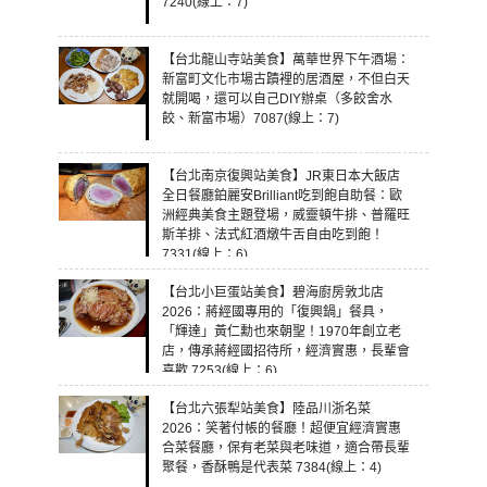
7240(線上：7)
【台北龍山寺站美食】萬華世界下午酒場：
新富町文化市場古蹟裡的居酒屋，不但白天
就開喝，還可以自己DIY辦桌（多餃舍水
餃、新富市場）7087(線上：7)
【台北南京復興站美食】JR東日本大飯店
全日餐廳鉑麗安Brilliant吃到飽自助餐：歐
洲經典美食主題登場，威靈頓牛排、普羅旺
斯羊排、法式紅酒燉牛舌自由吃到飽！
7331(線上：6)
【台北小巨蛋站美食】碧海廚房敦北店
2026：蔣經國專用的「復興鍋」餐具，
「輝達」黃仁勳也來朝聖！1970年創立老
店，傳承蔣經國招待所，經濟實惠，長輩會
喜歡 7253(線上：6)
【台北六張犁站美食】陸品川浙名菜
2026：笑著付帳的餐廳！超便宜經濟實惠
合菜餐廳，保有老菜與老味道，適合帶長輩
聚餐，香酥鴨是代表菜 7384(線上：4)