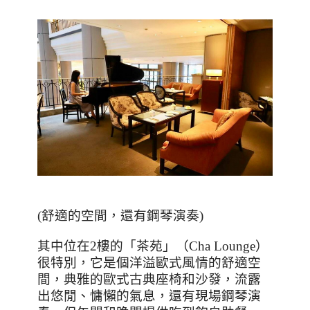
(
舒適的空間，還有鋼琴演奏
)
其中位在
2
樓的「茶苑」（Cha Lounge）
很特別，它是個洋溢歐式風情的舒適空
間，典雅的歐式古典座椅和沙發，流露
出悠閒、慵懶的氣息，還有現場鋼琴演