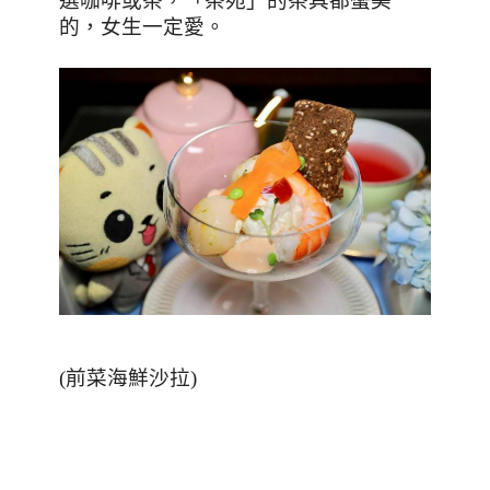
選咖啡或茶，「茶苑」的茶具都蠻美
的，女生一定愛。
(
前菜海鮮沙拉
)