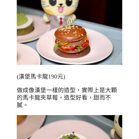
(
漢堡馬卡龍
190
元
)
做成像漢堡一樣的造型，實際上是大顆
的馬卡龍夾草莓，造型好看，甜而不
膩。