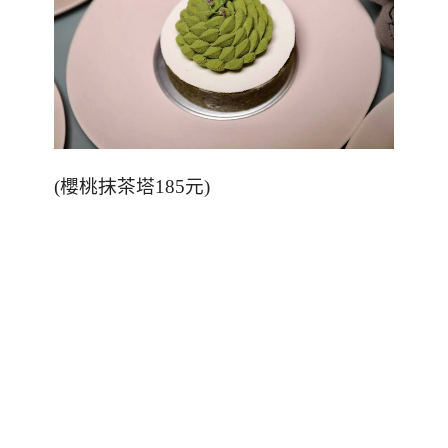
(
櫻桃抹茶塔
185
元
)