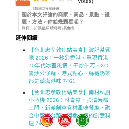
votes)
3位網友投票評論
關於本文評論的商家、商品、景點、議
題、方法，你給幾顆星呢？
歡迎一起點擊星號參與評論唷！
延伸閱讀
【台北忠孝敦化站美食】波記茶餐
廳 2026：一秒到香港，重現香港
70年代冰室風情，干炒牛河、XO
醬炒公仔麵、港式點心、絲襪奶茶
都是滿滿港味 7461
【台北忠孝敦化站美食】南村私廚
小酒棧 2026：林青霞、張清芳都
上門，新派創意眷村風味餐廳，融
合中菜與台菜，獨樹一幟的創意料
理 7451