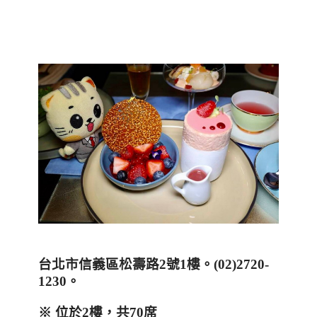
台北市信義區松壽路
2
號
1
樓。
(02)2720-
1230
。
※
位於
2
樓，共
70
席